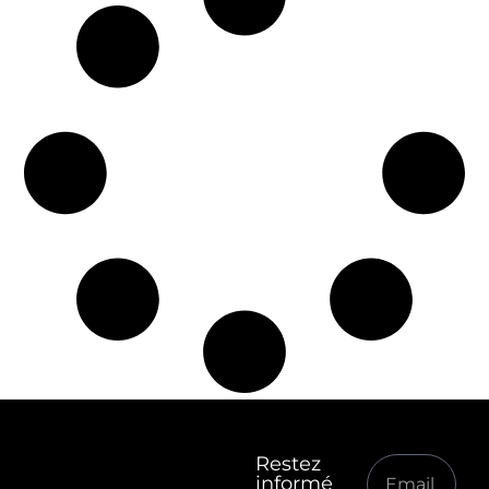
Restez
informé