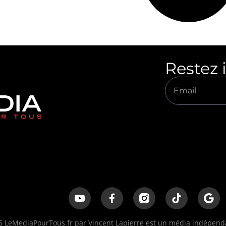
Restez 
 LeMediaPourTous.fr par Vincent Lapierre est un média indépendan