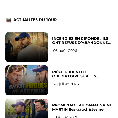
ACTUALITÉS DU JOUR
INCENDIES EN GIRONDE : ILS
ONT REFUSÉ D’ABANDONNER
LEUR VILLE
05 août 2026
PIÈCE D’IDENTITÉ
OBLIGATOIRE SUR LES
RÉSEAUX SOCIAUX : l’avis des
28 juillet 2026
Français
PROMENADE AU CANAL SAINT
MARTIN (les gauchistes ne
veulent pas)
18 juillet 2026