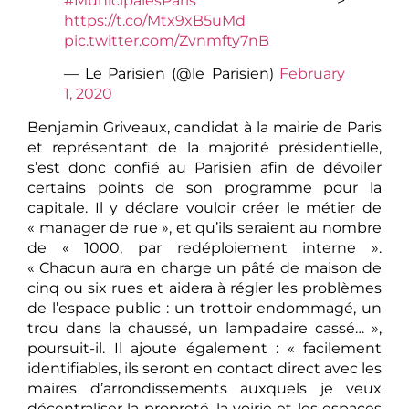
#MunicipalesParis
>
https://t.co/Mtx9xB5uMd
pic.twitter.com/Zvnmfty7nB
— Le Parisien (@le_Parisien)
February
1, 2020
Benjamin Griveaux, candidat à la mairie de Paris
et représentant de la majorité présidentielle,
s’est donc confié au Parisien afin de dévoiler
certains points de son programme pour la
capitale. Il y déclare vouloir créer le métier de
« manager de rue », et qu’ils seraient au nombre
de « 1000, par redéploiement interne ».
« Chacun aura en charge un pâté de maison de
cinq ou six rues et aidera à régler les problèmes
de l’espace public : un trottoir endommagé, un
trou dans la chaussé, un lampadaire cassé… »,
poursuit-il. Il ajoute également : « facilement
identifiables, ils seront en contact direct avec les
maires d’arrondissements auxquels je veux
décentraliser la propreté, la voirie et les espaces