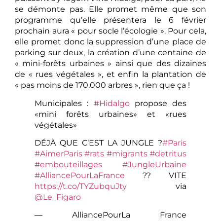
se démonte pas. Elle promet même que son
programme qu’elle présentera le 6 février
prochain aura « pour socle l’écologie ». Pour cela,
elle promet donc la suppression d’une place de
parking sur deux, la création d’une centaine de
« mini-forêts urbaines » ainsi que des dizaines
de « rues végétales », et enfin la plantation de
« pas moins de 170.000 arbres », rien que ça !
Municipales :
#Hidalgo
propose des
«mini forêts urbaines» et «rues
végétales»
DÉJÀ QUE C’EST LA JUNGLE ?
#Paris
#AimerParis
#rats
#migrants
#detritus
#embouteillages
#JungleUrbaine
#AlliancePourLaFrance
?? VITE
https://t.co/TYZubquJty
via
@Le_Figaro
— AlliancePourLa France