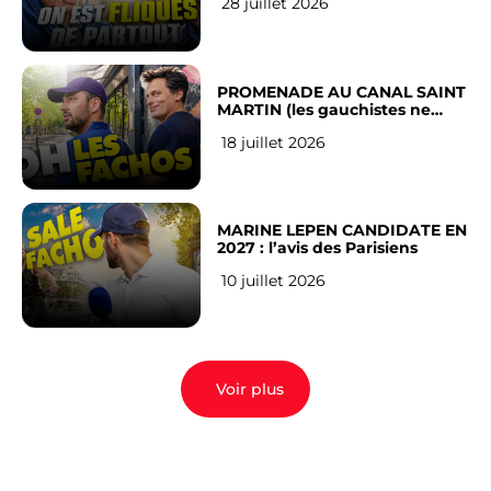
28 juillet 2026
Français
PROMENADE AU CANAL SAINT
MARTIN (les gauchistes ne
veulent pas)
18 juillet 2026
MARINE LEPEN CANDIDATE EN
2027 : l’avis des Parisiens
10 juillet 2026
Voir plus