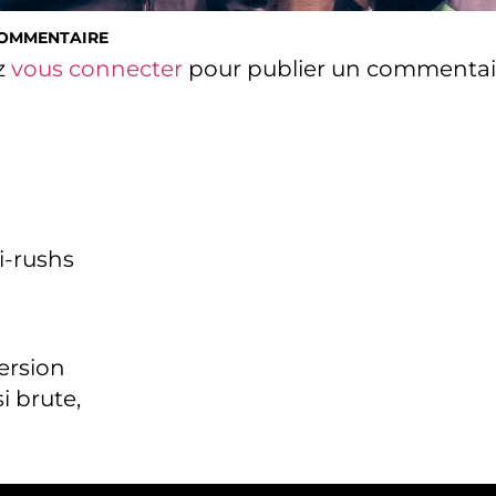
COMMENTAIRE
z
vous connecter
pour publier un commentai
i-rushs
version
i brute,