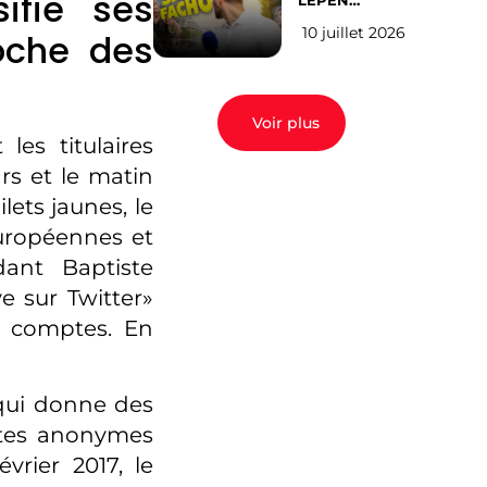
ifie ses
LEPEN
CANDIDATE
10 juillet 2026
oche des
EN 2027 : l’avis
des Parisiens
Voir plus
les titulaires
s et le matin
lets jaunes, le
uropéennes et
ant Baptiste
 sur Twitter»
e comptes. En
 qui donne des
ptes anonymes
vrier 2017, le