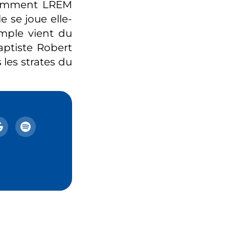
 «comment LREM
e se joue elle-
emple vient du
ptiste Robert
les strates du