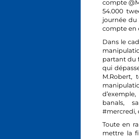
compte @Ma
54.000 twee
journée du 
compte en qu
Dans le cad
manipulatio
partant du 
qui dépasse
M.Robert, 
manipulati
d’exemple, 
banals, s
#mercredi, d
Toute en ra
mettre la 