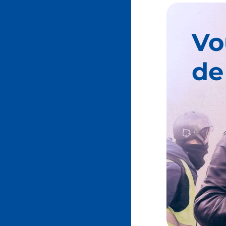
Vo
de