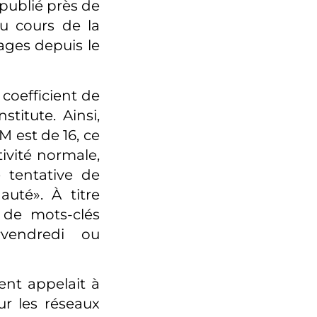
ublié près de
au cours de la
ages depuis le
 coefficient de
titute. Ainsi,
 est de 16, ce
ivité normale,
 tentative de
uté». À titre
r de mots-clés
#vendredi ou
ent appelait à
r les réseaux