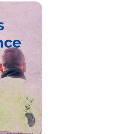
s
nce