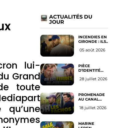
ACTUALITÉS DU
ux
JOUR
INCENDIES EN
GIRONDE : ILS
ONT REFUSÉ
05 août 2026
D’ABANDONNER
LEUR VILLE
ron lui-
PIÈCE
D’IDENTITÉ
 du Grand
OBLIGATOIRE
28 juillet 2026
SUR LES
de toute
RÉSEAUX
SOCIAUX :
l’avis des
Mediapart
PROMENADE
Français
AU CANAL
SAINT MARTIN
e qu’une
18 juillet 2026
(les gauchistes
ne veulent
nonymes
pas)
MARINE