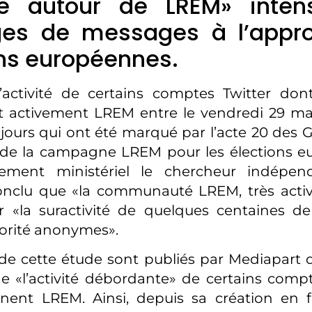
e autour de LREM» intens
es de messages à l’appr
ons européennes.
’activité de certains comptes Twitter dont 
t activement LREM entre le vendredi 29 mar
, jours qui ont été marqué par l’acte 20 des Gi
de la campagne LREM pour les élections e
ment ministériel le chercheur indépend
onclu que «la communauté LREM, très active
ur «la suractivité de quelques centaines d
orité anonymes».
 de cette étude sont publiés par Mediapart
e «l’activité débordante» de certains com
nent LREM. Ainsi, depuis sa création en fé