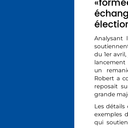
«formé
échang
électi
Analysant l
soutiennen
du 1er avril
lancement 
un remanie
Robert a c
reposait s
grande maj
Les détails
exemples d
qui soutien