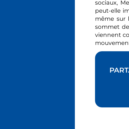
sociaux, Me
peut-elle i
même sur le
sommet de 
viennent co
mouvement
PART