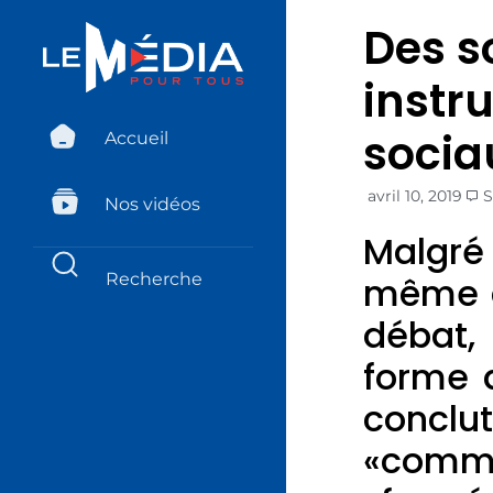
Des s
instr
socia
Accueil
avril 10, 2019
S
Nos vidéos
Malgré
même a
débat,
forme 
conclu
«comm