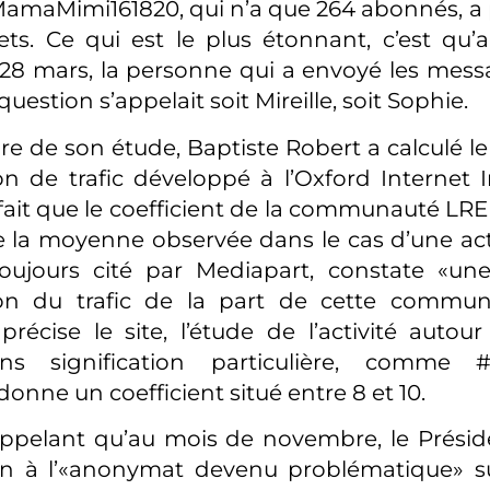
maMimi161820, qui n’a que 264 abonnés, a p
ts. Ce qui est le plus étonnant, c’est qu’
28 mars, la personne qui a envoyé les mess
estion s’appelait soit Mireille, soit Sophie.
re de son étude, Baptiste Robert a calculé le
n de trafic développé à l’Oxford Internet Ins
fait que le coefficient de la communauté LREM
 la moyenne observée dans le cas d’une act
toujours cité par Mediapart, constate «une
on du trafic de la part de cette communa
précise le site, l’étude de l’activité autou
ans signification particulière, comme 
onne un coefficient situé entre 8 et 10.
ppelant qu’au mois de novembre, le Présid
fin à l’«anonymat devenu problématique» su