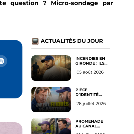
ette question ? Micro-sondage par
ACTUALITÉS DU JOUR
INCENDIES EN
GIRONDE : ILS
ONT REFUSÉ
05 août 2026
D’ABANDONNER
LEUR VILLE
PIÈCE
D’IDENTITÉ
OBLIGATOIRE
28 juillet 2026
SUR LES
RÉSEAUX
SOCIAUX : l’avis
des Français
PROMENADE
AU CANAL
SAINT MARTIN