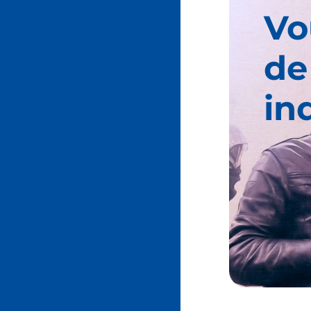
Vo
de
in