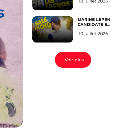
18 juillet 2026
(les gauchistes
s
ne veulent pas)
MARINE LEPEN
CANDIDATE EN
2027 : l’avis des
10 juillet 2026
Parisiens
Voir plus