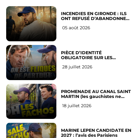
INCENDIES EN GIRONDE : ILS
ONT REFUSÉ D’ABANDONNER
LEUR VILLE
05 août 2026
PIÈCE D’IDENTITÉ
OBLIGATOIRE SUR LES
RÉSEAUX SOCIAUX : l’avis des
28 juillet 2026
Français
PROMENADE AU CANAL SAINT
MARTIN (les gauchistes ne
veulent pas)
18 juillet 2026
MARINE LEPEN CANDIDATE EN
2027 : l’avis des Parisiens