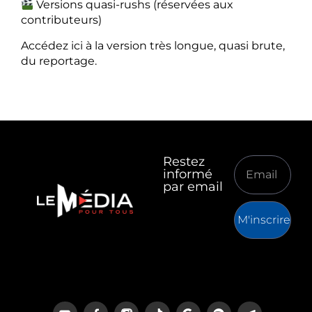
Versions quasi-rushs (réservées aux
contributeurs)
Accédez ici à la version très longue, quasi brute,
du reportage.
Restez
informé
par email
M'inscrire