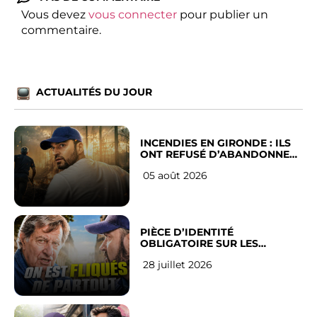
Vous devez
vous connecter
pour publier un
commentaire.
ACTUALITÉS DU JOUR
INCENDIES EN GIRONDE : ILS
ONT REFUSÉ D’ABANDONNER
LEUR VILLE
05 août 2026
PIÈCE D’IDENTITÉ
OBLIGATOIRE SUR LES
RÉSEAUX SOCIAUX : l’avis des
28 juillet 2026
Français