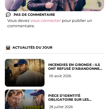
PAS DE COMMENTAIRE
Vous devez
vous connecter
pour publier un
commentaire.
ACTUALITÉS DU JOUR
INCENDIES EN GIRONDE : ILS
ONT REFUSÉ D’ABANDONNER
LEUR VILLE
05 août 2026
PIÈCE D’IDENTITÉ
OBLIGATOIRE SUR LES
RÉSEAUX SOCIAUX : l’avis des
28 juillet 2026
Français