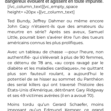
dangereux évoluent et agissent en toute impunité.
[/vc_column_text][vc_empty_space
height= »20px »][vc_column_text]
Ted Bundy, Jeffrey Dahmer ou même encore
John Gacy n’étaient-ils que des amateurs du
meurtre en série? Après ses aveux, Samuel
Little, pourrait bien s’avérer être l’un des tueurs
américains connus les plus prolifiques.
Avec un tableau de chasse —pour l’heure, non
authentifié- qui s’élèverait à plus de 90 femmes,
ce détenu de 78 ans, «au corps ravagé par le
diabète et les maladies cardiaques», ne quittant
plus son fauteuil roulant, a aujourd’hui le
potentiel de se hisser au sommet du Panthéon
des serial killers qui ont traversé l’histoire des
États-Unis d’Amérique, détrônant Gary Ridgway
et ses 49 victimes avérées (il en a avoué 70).
Moins tordu qu’un Gerard Schaefer, moins
imposant qu’un Edmund Kemper, ce grand