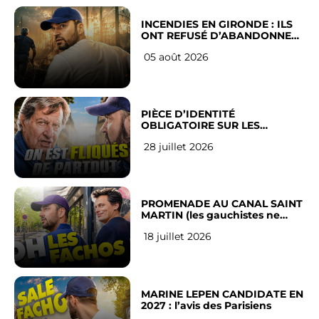
INCENDIES EN GIRONDE : ILS
ONT REFUSÉ D’ABANDONNER
LEUR VILLE
05 août 2026
PIÈCE D’IDENTITÉ
OBLIGATOIRE SUR LES
RÉSEAUX SOCIAUX : l’avis des
28 juillet 2026
Français
PROMENADE AU CANAL SAINT
MARTIN (les gauchistes ne
veulent pas)
18 juillet 2026
MARINE LEPEN CANDIDATE EN
2027 : l’avis des Parisiens