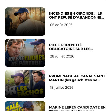
INCENDIES EN GIRONDE : ILS
ONT REFUSÉ D’ABANDONNER
LEUR VILLE
05 août 2026
PIÈCE D’IDENTITÉ
OBLIGATOIRE SUR LES
RÉSEAUX SOCIAUX : l’avis des
28 juillet 2026
Français
PROMENADE AU CANAL SAINT
MARTIN (les gauchistes ne
veulent pas)
18 juillet 2026
MARINE LEPEN CANDIDATE EN