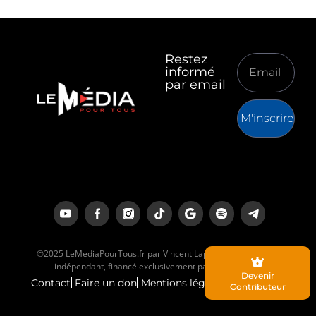
Restez
informé
par email
M'inscrire
©2025 LeMediaPourTous.fr par Vincent Lapierre est un média
indépendant, financé exclusivement par ses lecteurs.
Devenir
Contact
Faire un don
Mentions légales
Contributeur