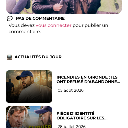
PAS DE COMMENTAIRE
Vous devez
vous connecter
pour publier un
commentaire.
ACTUALITÉS DU JOUR
INCENDIES EN GIRONDE : ILS
ONT REFUSÉ D’ABANDONNER
LEUR VILLE
05 août 2026
PIÈCE D’IDENTITÉ
OBLIGATOIRE SUR LES
RÉSEAUX SOCIAUX : l’avis des
28 juillet 2026
Français