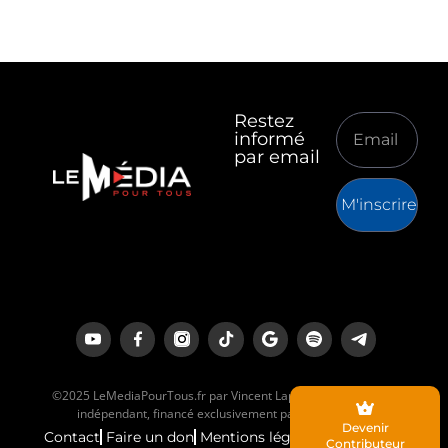
Restez
informé
par email
M'inscrire
©2025 LeMediaPourTous.fr par Vincent Lapierre est un média
indépendant, financé exclusivement par ses lecteurs.
Devenir
Contact
Faire un don
Mentions légales
Contributeur