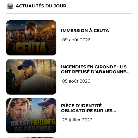
ACTUALITÉS DU JOUR
IMMERSION À CEUTA
09 août 2026
INCENDIES EN GIRONDE : ILS
ONT REFUSÉ D’ABANDONNER
LEUR VILLE
05 août 2026
PIÈCE D’IDENTITÉ
OBLIGATOIRE SUR LES
RÉSEAUX SOCIAUX : l’avis des
28 juillet 2026
Français