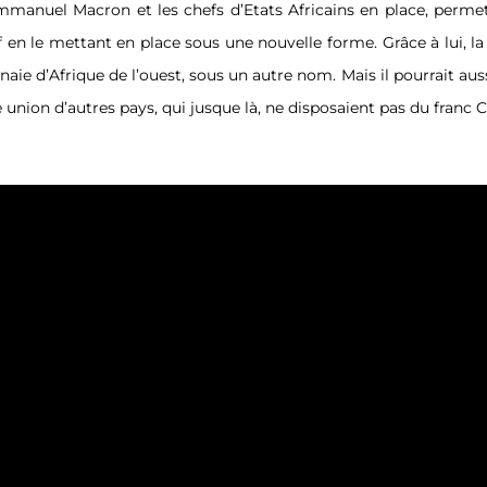
manuel Macron et les chefs d’Etats Africains en place, perme
f en le mettant en place sous une nouvelle forme. Grâce à lui, l
aie d’Afrique de l’ouest, sous un autre nom. Mais il pourrait aus
 union d’autres pays, qui jusque là, ne disposaient pas du franc 