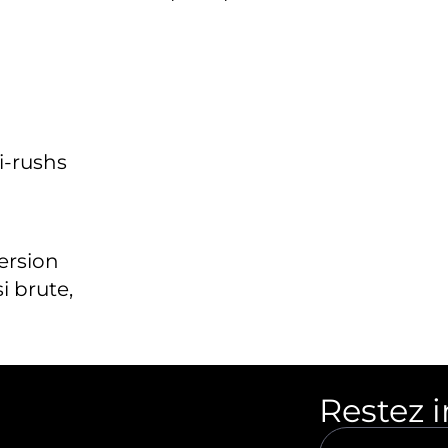
i-rushs
version
i brute,
Restez 