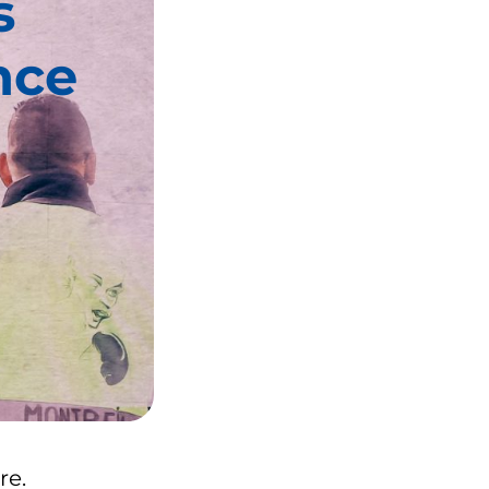
s
nce
re.