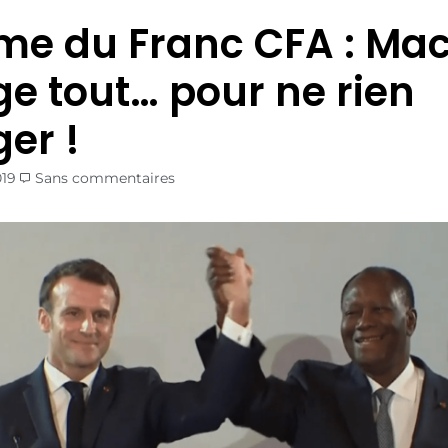
me du Franc CFA : Ma
e tout… pour ne rien
er !
019
Sans commentaires