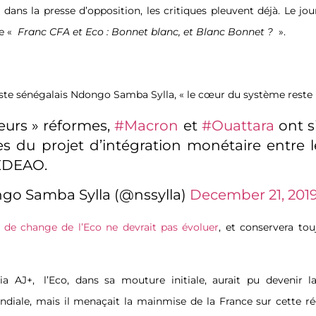
 dans la presse d’opposition, les critiques pleuvent déjà. Le jou
e «
Franc CFA et Eco : Bonnet blanc, et Blanc Bonnet ?
».
ste sénégalais Ndongo Samba Sylla, « le cœur du système reste b
leurs » réformes,
#Macron
et
#Ouattara
ont s
s du projet d’intégration monétaire entre l
CEDEAO.
go Samba Sylla (@nssylla)
December 21, 201
x de change de l’Eco ne devrait pas évoluer
, et conservera tou
dia AJ+,
l’Eco, dans sa mouture initiale, aurait pu devenir l
iale, mais il menaçait la mainmise de la France sur cette ré