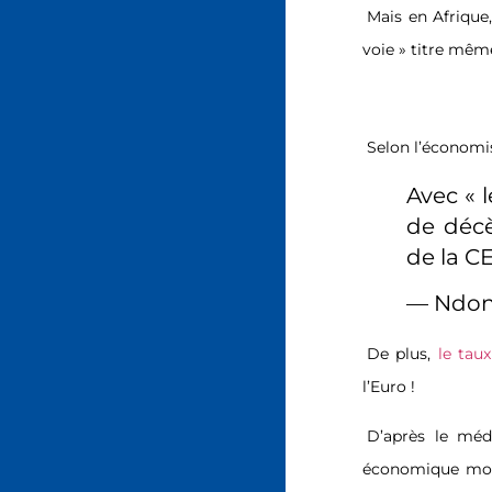
Mais en Afrique,
voie » titre mêm
Selon l’économi
Avec « 
de décè
de la 
— Ndon
De plus,
le tau
l’Euro !
D’après le mé
économique mond