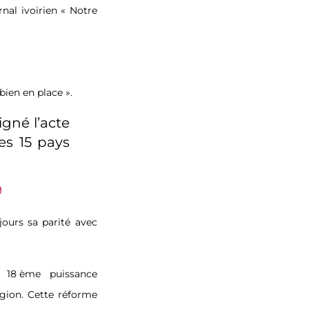
rnal ivoirien « Notre
ien en place ».
igné l’acte
es 15 pays
9
jours sa parité avec
a 18
ème
puissance
gion. Cette réforme