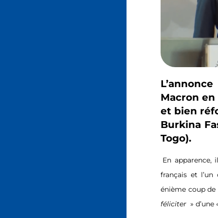
L’annonce 
Macron en C
et bien réf
Burkina Fas
Togo).
En apparence, i
français et l’u
énième coup de c
féliciter
» d’une 