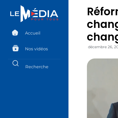
Réfor
chang
chang
Accueil
décembre 26, 2
Nos vidéos