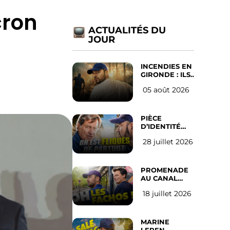
cron
ACTUALITÉS DU
JOUR
INCENDIES EN
GIRONDE : ILS
ONT REFUSÉ
05 août 2026
D’ABANDONNER
LEUR VILLE
PIÈCE
D’IDENTITÉ
OBLIGATOIRE
28 juillet 2026
SUR LES
RÉSEAUX
SOCIAUX :
l’avis des
PROMENADE
Français
AU CANAL
SAINT MARTIN
18 juillet 2026
(les gauchistes
ne veulent
pas)
MARINE