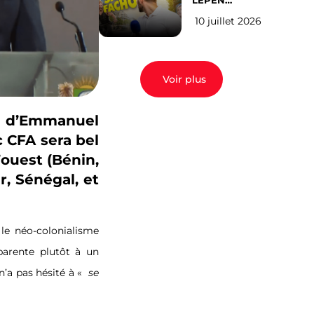
LEPEN
CANDIDATE
10 juillet 2026
EN 2027 : l’avis
des Parisiens
Voir plus
t d’Emmanuel
c CFA sera bel
’ouest (Bénin,
r, Sénégal, et
 le néo-colonialisme
parente plutôt à un
n’a pas hésité à «
se