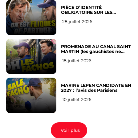
PIÈCE D’IDENTITÉ
OBLIGATOIRE SUR LES
RÉSEAUX SOCIAUX : l’avis des
28 juillet 2026
Français
PROMENADE AU CANAL SAINT
MARTIN (les gauchistes ne
veulent pas)
18 juillet 2026
MARINE LEPEN CANDIDATE EN
2027 : l’avis des Parisiens
10 juillet 2026
Voir plus