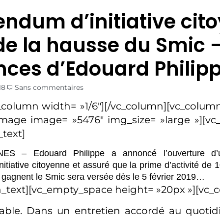
endum d’initiative cit
de la hausse du Smic –
ces d’Edouard Philip
18
Sans commentaires
_column width= »1/6″][/vc_column][vc_column
image image= »5476″ img_size= »large »][v
text]
S – Edouard Philippe a annoncé l’ouverture d’
nitiative citoyenne et assuré que la prime d’activité de 
ui gagnent le Smic sera versée dès le 5 février 2019…
_text][vc_empty_space height= »20px »][vc_
table. Dans un entretien accordé au quoti