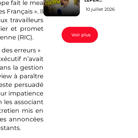
LEPEN
pe fait le mea
CANDIDATE
10 juillet 2026
EN 2027 : l’avis
 Français ». Il
des Parisiens
x travailleurs
rier et promet
Voir plus
yenne (RIC).
t des erreurs »
écutif n’avait
dans la gestion
view à paraître
reste persuadé
leur impatience
n les associant
tretien mis en
ures annoncées
stants.