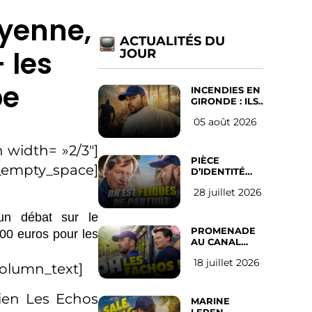
oyenne,
ACTUALITÉS DU
 les
JOUR
pe
INCENDIES EN
GIRONDE : ILS
ONT REFUSÉ
05 août 2026
D’ABANDONNER
LEUR VILLE
 width= »2/3″]
PIÈCE
c_empty_space]
D’IDENTITÉ
OBLIGATOIRE
28 juillet 2026
SUR LES
RÉSEAUX
SOCIAUX :
un débat sur le
l’avis des
PROMENADE
100 euros pour les
Français
AU CANAL
SAINT MARTIN
18 juillet 2026
(les gauchistes
column_text]
ne veulent
pas)
dien Les Echos
MARINE