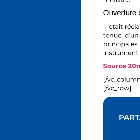
Ouverture d
Il était réc
tenue d’un 
principales 
instrument 
Source 20min
[/vc_colum
[/vc_row]
PART