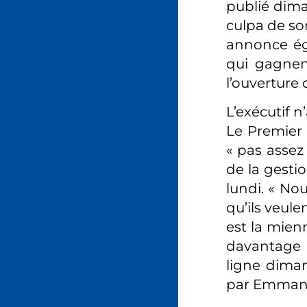
publié dima
culpa de son
annonce éga
qui gagnent
l’ouverture 
L’exécutif n
Le Premier 
« pas assez 
de la gestio
lundi. « No
qu’ils veule
est la mien
davantage »
ligne diman
par Emmanue