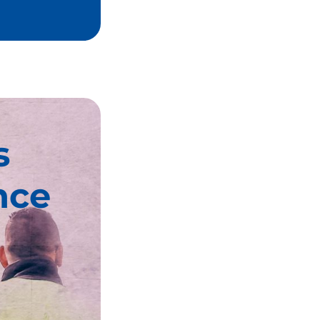
s
nce