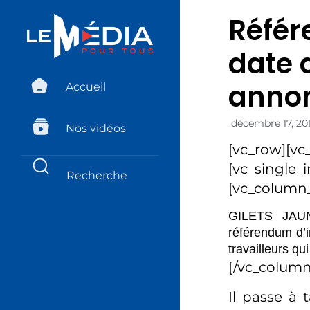
Référ
date 
annon
Accueil
décembre 17, 20
Nos vidéos
[vc_row][vc
[vc_single_
[vc_column_
GILETS JAUNE
référendum d’i
travailleurs q
[/vc_column
Il passe à 