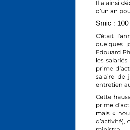
Il a ainsi d
d’un an pou
Smic : 100 
C’était l’
quelques j
Edouard Phi
les salarié
prime d’act
salaire de
entretien a
Cette hauss
prime d’act
mais « nous
d’activité),
ministre.