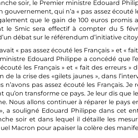
nche soir, le Premier ministre Edouard Philip
 gouvernement, qui n’a « pas assez écouté les
lement que le gain de 100 euros promis au
 le Smic sera effectif à compter du 5 fév
d’un débat sur le référendum d’initiative cito
’avait « pas assez écouté les Français » et « fai
ministre Edouard Philippe a concédé que l’ex
écouté les Français » et « fait des erreurs » 
n de la crise des «gilets jaunes », dans l’inter
us n’avons pas assez écouté les Français. Je 
nt qu’on transforme ce pays. Je leur dis que 
ne. Nous allons continuer à réparer le pays e
, a souligné Edouard Philippe dans cet en
che soir et dans lequel il détaille les mes
l Macron pour apaiser la colère des manife