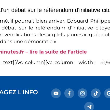
’un débat sur le référendum d’initiative ci
lamé, il pourrait bien arriver. Edouard Philip
débat sur le référendum d’initiative cito
revendications des « gilets jaunes », qui peu
dans une démocratie ».
utes.fr – lire la suite de l’article
n_text][/vc_column][vc_column width= »1/6″
AGEZ L'INFO