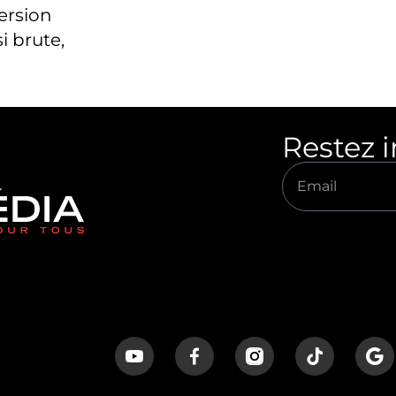
version
i brute,
Restez 