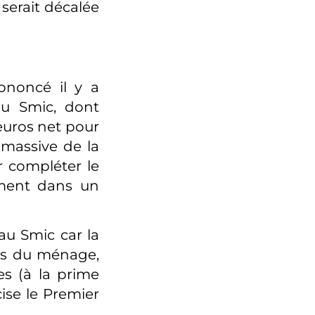
 serait décalée
ononcé il y a
u Smic, dont
euros net pour
 massive de la
ur compléter le
ement dans un
au Smic car la
nus du ménage,
es (à la prime
cise le Premier