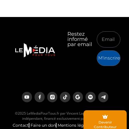
Restez
informé
par email
M'inscrire
©2025 LeMediaPourTous.fr par Vincent Lapierre est un média
indépendant, financé exclusivement par ses lecteurs.
Devenir
Contact
Faire un don
Mentions légales
Contributeur