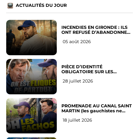
ACTUALITÉS DU JOUR
INCENDIES EN GIRONDE : ILS
ONT REFUSÉ D’ABANDONNER
LEUR VILLE
05 août 2026
PIÈCE D’IDENTITÉ
OBLIGATOIRE SUR LES
RÉSEAUX SOCIAUX : l’avis des
28 juillet 2026
Français
PROMENADE AU CANAL SAINT
MARTIN (les gauchistes ne
veulent pas)
18 juillet 2026