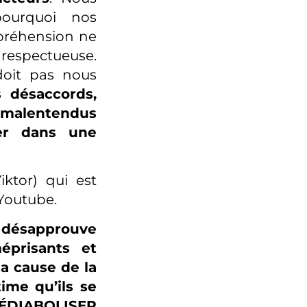
ourquoi nos
mpréhension ne
 respectueuse.
doit pas nous
 désaccords,
 malentendus
ter dans une
iktor) qui est
Youtube.
je désapprouve
prisants et
la cause de la
ime qu’ils se
ÉDIABOLISER