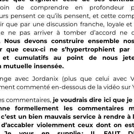
soin de comprendre en profondeur p
urs pensent ce qu’ils pensent, et cette co
r que par une discussion franche, loyale et
 de ne pas arriver à tomber d’accord ne 
r.
Nous devons construire ensemble nos
er que ceux-ci ne s’hypertrophient par
s et cumulatifs au point de nous je
n mutuelle insensée.
ange avec Jordanix (plus que celui avec V
ement commenté en-dessous de la vidéo sur 
es commentaires,
je voudrais dire ici que 
ne formellement les commentaires mé
: c’est un bien mauvais service à rendre à 
 d’accabler violemment ceux dont on est
. Je vous en supplie : IL FAUT D