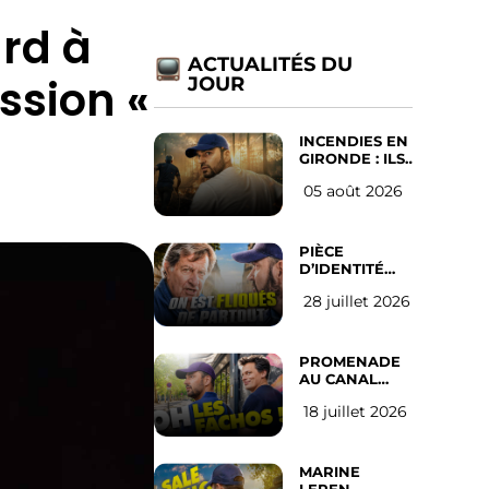
ard à
ACTUALITÉS DU
ssion «
JOUR
INCENDIES EN
GIRONDE : ILS
ONT REFUSÉ
05 août 2026
D’ABANDONNER
LEUR VILLE
PIÈCE
D’IDENTITÉ
OBLIGATOIRE
28 juillet 2026
SUR LES
RÉSEAUX
SOCIAUX :
l’avis des
PROMENADE
Français
AU CANAL
SAINT MARTIN
18 juillet 2026
(les gauchistes
ne veulent
pas)
MARINE