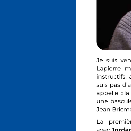
Je suis ve
Lapierre m
instructifs
suis pas d’
appelle « l
une bascule
Jean Bricmon
La premiè
avec
Jorda