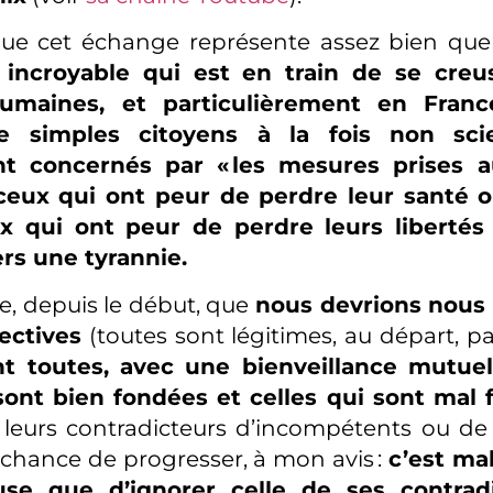
que cet échange représente assez bien quel
e incroyable qui est en train de se cre
humaines, et particulièrement en Franc
de simples citoyens à la fois non scie
nt concernés par « les mesures prises 
: ceux qui ont peur de perdre leur santé
ux qui ont peur de perdre leurs libert
rs une tyrannie.
e, depuis le début, que
nous devrions nous 
ectives
(toutes sont légitimes, au départ, p
nt toutes, avec une bienveillance mutuell
 sont bien fondées et celles qui sont mal 
t leurs contradicteurs d’incompétents ou d
chance de progresser, à mon avis :
c’est ma
use que d’ignorer celle de ses contrad