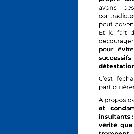
avons be
contradicte
peut adveni
Et le fait
décourage
pour évit
successif
détestatio
C’est l’éch
particulièr
À propos d
et condam
insultants 
vérité que
trompent