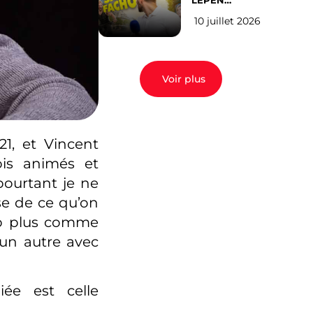
LEPEN
CANDIDATE
10 juillet 2026
EN 2027 : l’avis
des Parisiens
Voir plus
1, et Vincent
ois animés et
pourtant je ne
se de ce qu’on
oup plus comme
 un autre avec
ée est celle