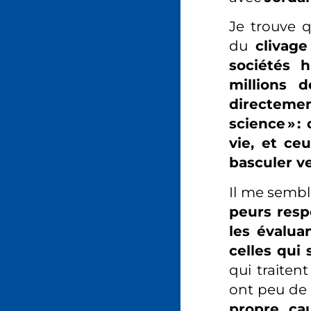
Je trouve 
du
clivag
sociétés 
millions 
directeme
science » 
vie, et ce
basculer ve
Il me sembl
peurs resp
les évalua
celles qui
qui traiten
ont peu de 
propre ca