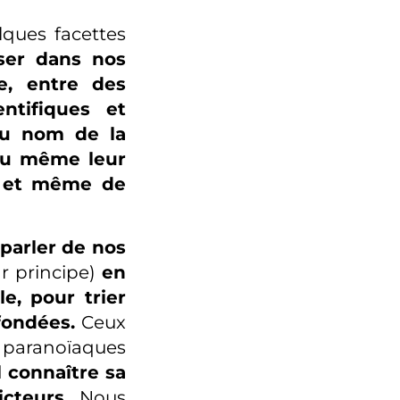
ques facettes
user dans nos
e, entre des
ntifiques et
au nom de la
 ou même leur
és et même de
parler de nos
ar principe)
en
e, pour trier
fondées.
Ceux
e paranoïaques
l connaître sa
icteurs
. Nous