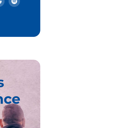
s
nce