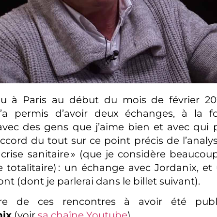
nu à Paris au début du mois de février 202
’a permis d’avoir deux échanges, à la f
, avec des gens que j’aime bien et avec qui 
accord du tout sur ce point précis de l’analy
a crise sanitaire » (que je considère beauc
 totalitaire) : un échange avec Jordanix, et
t (dont je parlerai dans le billet suivant).
re de ces rencontres à avoir été publi
nix
(voir
sa chaîne Youtube
).