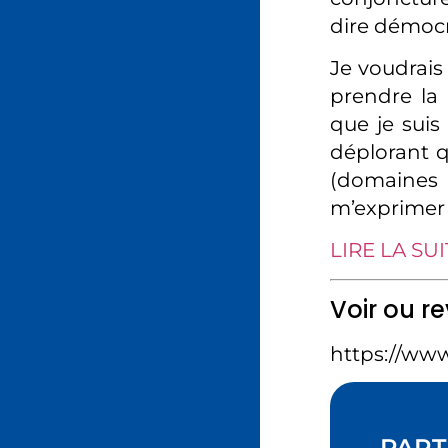
dire démocra
Je voudrais
prendre la 
que je suis
déplorant qu
(domaines 
m’exprimer
LIRE LA SUI
Voir ou re
https://ww
PART