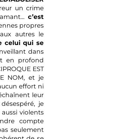
rreur un crime
nfamant…
c’est
iennes propres
aux autres le
e celui qui se
nveillant dans
nt en profond
ÉCIPROQUE EST
 NOM, et je
ucun effort ni
échaînent leur
désespéré, je
aussi violents
rendre compte
 pas seulement
cohérent de se