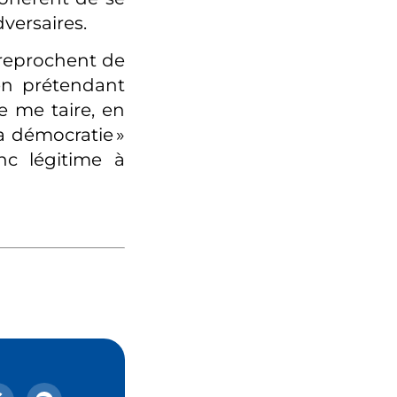
dversaires.
 reprochent de
 en prétendant
e me taire, en
la démocratie »
nc légitime à