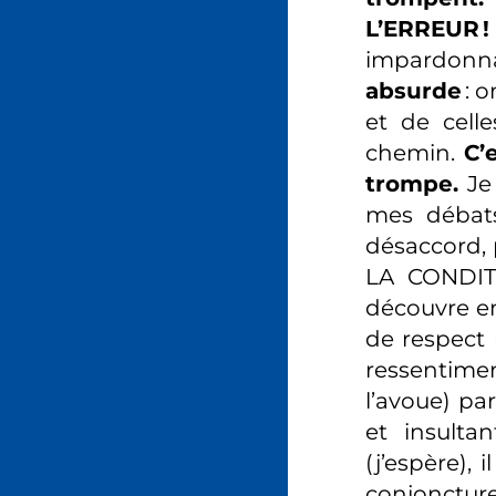
L’ERREUR !
impardonna
absurde
: 
et de cell
chemin.
C’
trompe.
Je 
mes débats
désaccord,
LA CONDIT
découvre en
de respect 
ressentime
l’avoue) pa
et insulta
(j’espère),
conjoncture