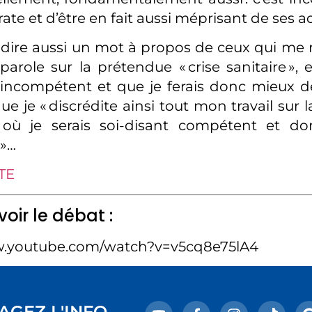
te et d’être en fait aussi méprisant de ses a
 dire aussi un mot à propos de ceux qui me
parole sur la prétendue « crise sanitaire »,
 incompétent et que je ferais donc mieux d
e je « discrédite ainsi tout mon travail sur 
où je serais soi-disant compétent et do
 »…
TE
voir le débat :
w.youtube.com/watch?v=v5cq8e75lA4
AGEZ L'INFO