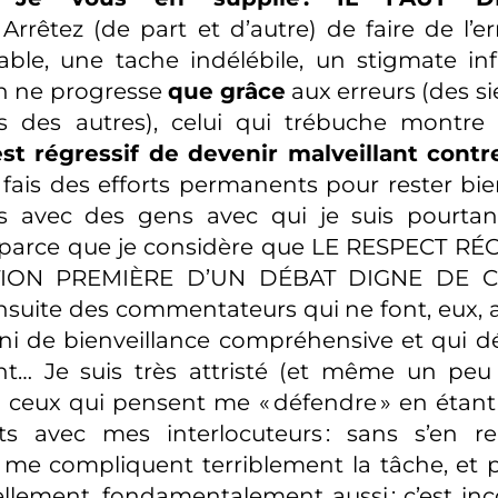
Arrêtez (de part et d’autre) de faire de l’e
ble, une tache indélébile, un stigmate i
on ne progresse
que grâce
aux erreurs (des s
es des autres), celui qui trébuche montre 
est régressif de devenir malveillant contr
fais des efforts permanents pour rester bie
 avec des gens avec qui je suis pourta
 parce que je considère que LE RESPECT R
ION PREMIÈRE D’UN DÉBAT DIGNE DE CE
suite des commentateurs qui ne font, eux, a
ni de bienveillance compréhensive et qui d
nt… Je suis très attristé (et même un peu 
r ceux qui pensent me « défendre » en étant 
nts avec mes interlocuteurs : sans s’en 
 il me compliquent terriblement la tâche, et
llement, fondamentalement aussi : c’est in