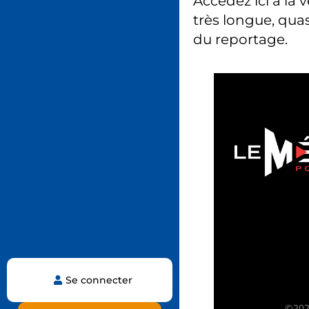
Accédez ici à la 
très longue, quas
du reportage.
Se connecter
©2025