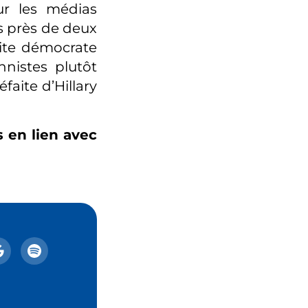
ur les médias
s près de deux
oite démocrate
nnistes plutôt
faite d’Hillary
 en lien avec