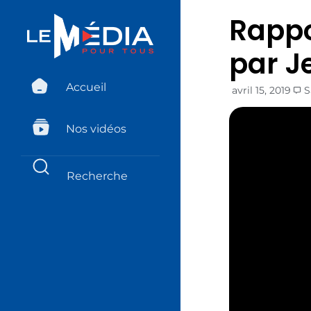
Rappo
par J
Accueil
avril 15, 2019
S
Nos vidéos