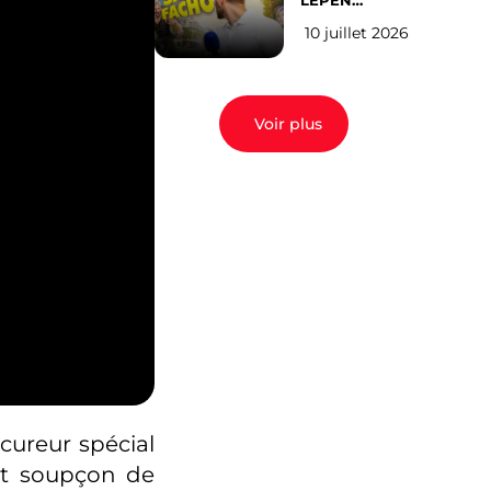
LEPEN
CANDIDATE
10 juillet 2026
EN 2027 : l’avis
des Parisiens
Voir plus
cureur spécial
ut soupçon de