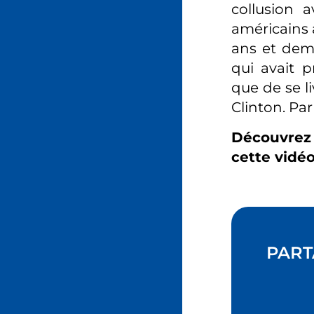
collusion 
américains 
ans et demi
qui avait p
que de se li
Clinton. Par
Découvrez 
cette vidéo
PART