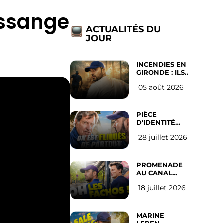
Assange
ACTUALITÉS DU
JOUR
INCENDIES EN
GIRONDE : ILS
ONT REFUSÉ
05 août 2026
D’ABANDONNER
LEUR VILLE
PIÈCE
D’IDENTITÉ
OBLIGATOIRE
28 juillet 2026
SUR LES
RÉSEAUX
SOCIAUX :
l’avis des
PROMENADE
Français
AU CANAL
SAINT MARTIN
18 juillet 2026
(les gauchistes
ne veulent
pas)
MARINE