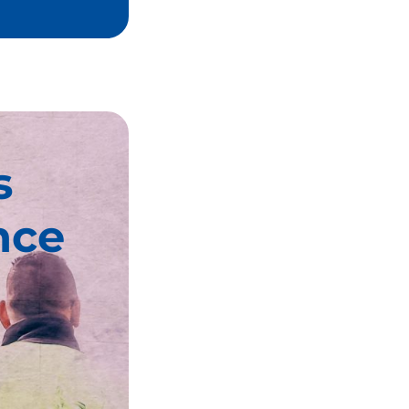
s
nce