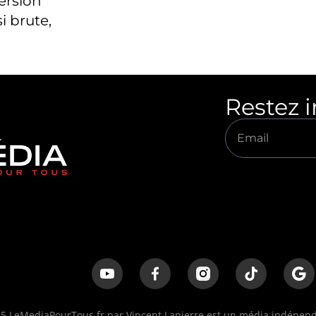
version
i brute,
Restez 
 LeMediaPourTous.fr par Vincent Lapierre est un média indépenda