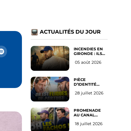
ACTUALITÉS DU JOUR
INCENDIES EN
GIRONDE : ILS
ONT REFUSÉ
05 août 2026
D’ABANDONNER
LEUR VILLE
PIÈCE
D’IDENTITÉ
OBLIGATOIRE
28 juillet 2026
SUR LES
RÉSEAUX
SOCIAUX : l’avis
des Français
PROMENADE
AU CANAL
SAINT MARTIN
18 juillet 2026
(les gauchistes
ne veulent pas)