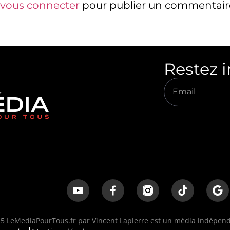
vous connecter
pour publier un commentair
Restez 
 LeMediaPourTous.fr par Vincent Lapierre est un média indépenda