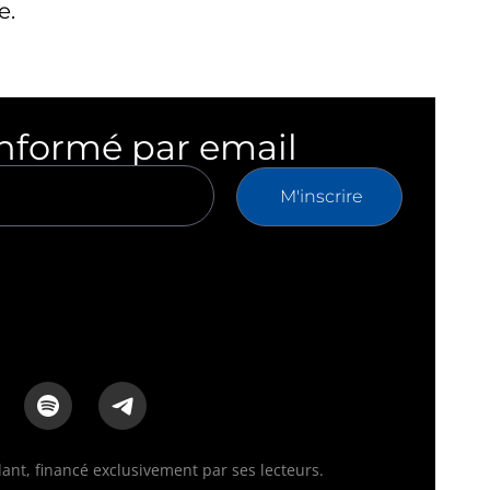
e.
informé par email
M'inscrire
nt, financé exclusivement par ses lecteurs.