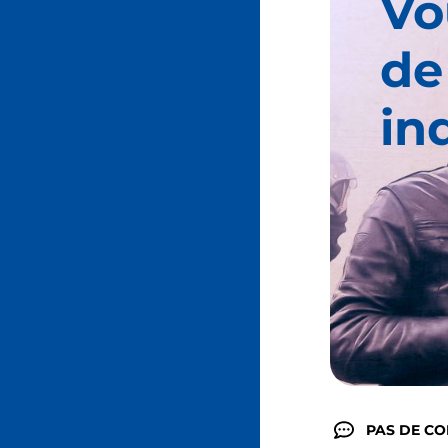
Vo
de
in
PAS DE C