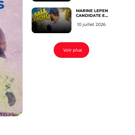
s
MARINE LEPEN
CANDIDATE EN
2027 : l’avis des
10 juillet 2026
Parisiens
Voir plus