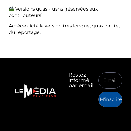
Versions quasi-rushs (réservées aux
contributeurs)
Accédez ici à la version très longue, quasi brute,
du reportage.
Restez
informé
par email
M'inscrire