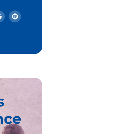
s
nce