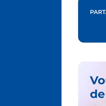
PART
Vo
de