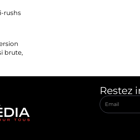
i-rushs
version
i brute,
Restez 