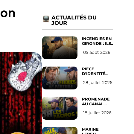
non
ACTUALITÉS DU
JOUR
INCENDIES EN
GIRONDE : ILS
ONT REFUSÉ
05 août 2026
D’ABANDONNER
LEUR VILLE
PIÈCE
D’IDENTITÉ
OBLIGATOIRE
28 juillet 2026
SUR LES
RÉSEAUX
SOCIAUX :
l’avis des
PROMENADE
Français
AU CANAL
SAINT MARTIN
18 juillet 2026
(les gauchistes
ne veulent
pas)
MARINE