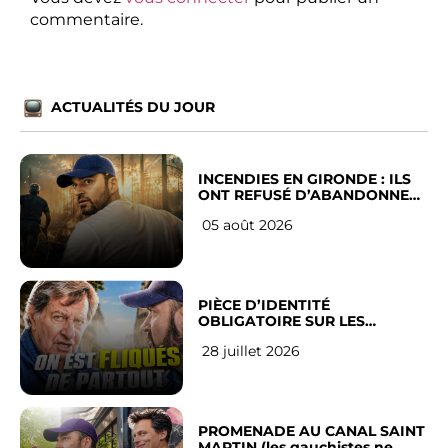
commentaire.
ACTUALITÉS DU JOUR
INCENDIES EN GIRONDE : ILS
ONT REFUSÉ D’ABANDONNER
LEUR VILLE
05 août 2026
PIÈCE D’IDENTITÉ
OBLIGATOIRE SUR LES
RÉSEAUX SOCIAUX : l’avis des
28 juillet 2026
Français
PROMENADE AU CANAL SAINT
MARTIN (les gauchistes ne