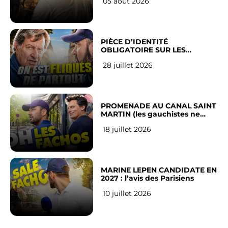
05 août 2026
PIÈCE D’IDENTITÉ
OBLIGATOIRE SUR LES
RÉSEAUX SOCIAUX : l’avis des
28 juillet 2026
Français
PROMENADE AU CANAL SAINT
MARTIN (les gauchistes ne
veulent pas)
18 juillet 2026
MARINE LEPEN CANDIDATE EN
2027 : l’avis des Parisiens
10 juillet 2026