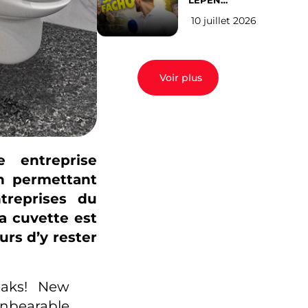
LEPEN
CANDIDATE
10 juillet 2026
EN 2027 : l’avis
des Parisiens
Voir plus
e entreprise
en permettant
treprises du
la cuvette est
urs d’y rester
aks! New
unbearable