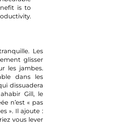
efit is to
ctivity.
ranquille. Les
ement glisser
ur les jambes.
able dans les
qui dissuadera
ahabir Gill, le
ée n’est « pas
». Il ajoute :
riez vous lever