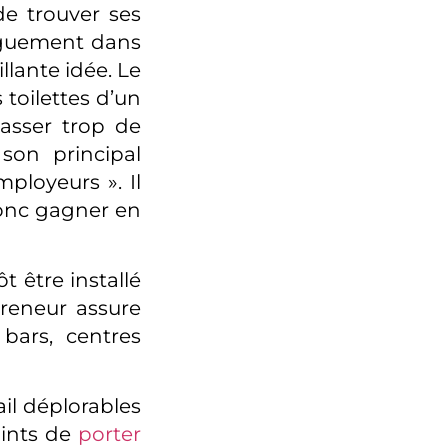
de trouver ses
nguement dans
illante idée. Le
toilettes d’un
asser trop de
son principal
ployeurs ». Il
donc gagner en
t être installé
preneur assure
bars, centres
il déplorables
aints de
porter