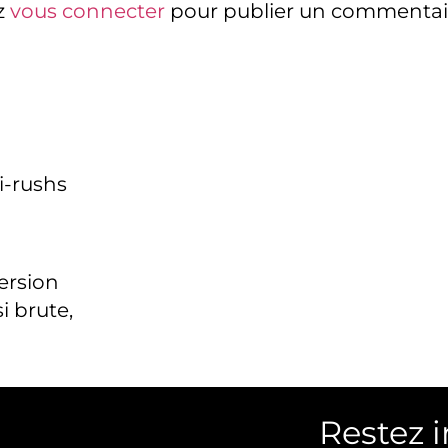
z
vous connecter
pour publier un commentai
i-rushs
version
i brute,
Restez 