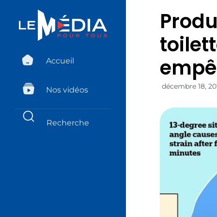
Produc
toilet
empêc
Accueil
décembre 18, 20
Nos vidéos