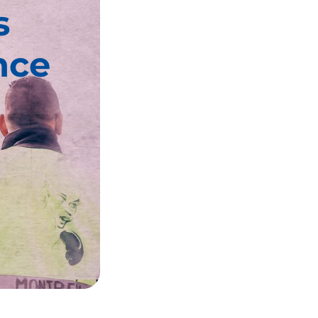
s
nce