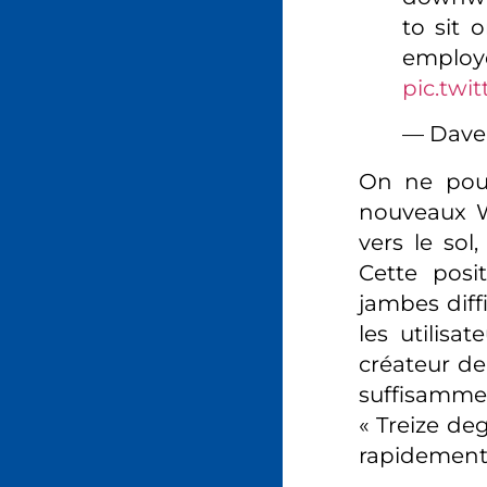
to sit 
emplo
pic.twi
— Dave
On ne pourr
nouveaux W
vers le sol
Cette posi
jambes diff
les utilisa
créateur de
suffisammen
« Treize de
rapidement 