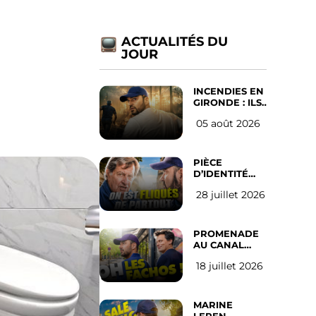
ACTUALITÉS DU
s
JOUR
INCENDIES EN
GIRONDE : ILS
ONT REFUSÉ
05 août 2026
D’ABANDONNER
LEUR VILLE
PIÈCE
D’IDENTITÉ
OBLIGATOIRE
28 juillet 2026
SUR LES
RÉSEAUX
SOCIAUX :
l’avis des
PROMENADE
Français
AU CANAL
SAINT MARTIN
18 juillet 2026
(les gauchistes
ne veulent
pas)
MARINE