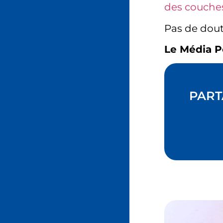
des couches
Pas de doute
Le Média P
PART