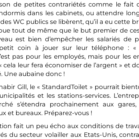
ison de petites contrariétés comme le fait 
endormis dans les cabinets, ou attendre lo
 des WC publics se libèrent, qu’il a eu cette br
oue tout de même que le but premier de ces 
eau est bien d’empêcher les salariés de p
etit coin à jouer sur leur téléphone : « 
est pas pour les employés, mais pour les em
« cela leur fera économiser de l’argent » et 
é. Une aubaine donc !
bir Gill, le « StandardToilet » pourrait bientô
nicipalités et les stations-services. L’entre
ché s’étendra prochainement aux gares, 
 et bureaux. Préparez-vous !
tion fait un peu écho aux conditions de trava
s du secteur volailler aux Etats-Unis, contr