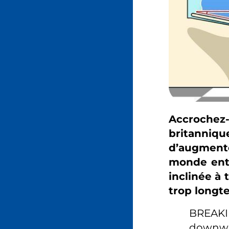
Accrochez
britanniqu
d’augment
monde entie
inclinée à 
trop longt
BREAKI
downwar