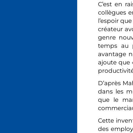
C’est en ra
collègues 
l’espoir que
créateur av
genre nouv
temps au p
avantage n’
ajoute que 
productivit
D’après Maha
dans les mu
que le mar
commerciaux
Cette inven
des employé