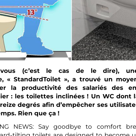
-vous (c’est le cas de le dire), un
e, « StandardToilet », a trouvé un moy
er la productivité des salariés des en
r : les toilettes inclinées ! Un WC dont 
treize degrés afin d’empêcher ses utilisate
emps. Rien que ça !
NG NEWS: Say goodbye to comfort bre
d-tilting toilets are designed to become 