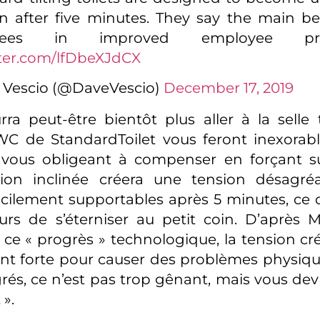
on after five minutes. They say the main ben
yees in improved employee produ
tter.com/lfDbeXJdCX
 Vescio (@DaveVescio)
December 17, 2019
a peut-être bientôt plus aller à la selle t
C de StandardToilet vous feront inexorabl
, vous obligeant à compenser en forçant s
tion inclinée créera une tension désagré
icilement supportables après 5 minutes, ce 
teurs de s’éterniser au petit coin. D’après M
 ce « progrès » technologique, la tension cré
t forte pour causer des problèmes physiques 
grés, ce n’est pas trop gênant, mais vous dev
».