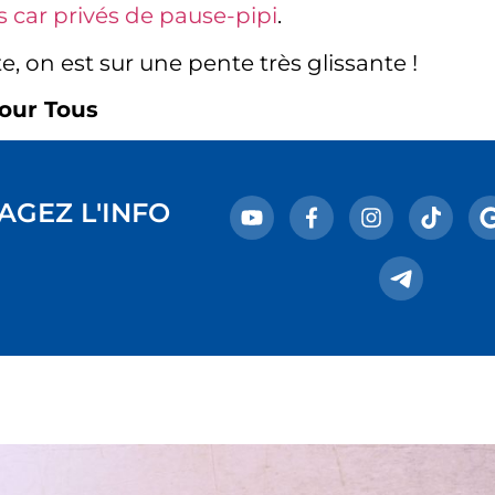
 car privés de pause-pipi
.
, on est sur une pente très glissante !
our Tous
AGEZ L'INFO