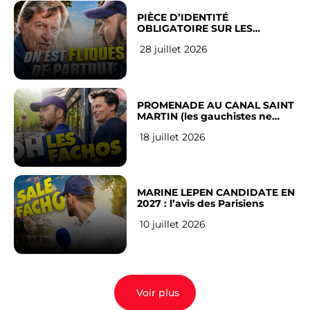
PIÈCE D’IDENTITÉ
OBLIGATOIRE SUR LES
RÉSEAUX SOCIAUX : l’avis des
28 juillet 2026
Français
PROMENADE AU CANAL SAINT
MARTIN (les gauchistes ne
veulent pas)
18 juillet 2026
MARINE LEPEN CANDIDATE EN
2027 : l’avis des Parisiens
10 juillet 2026
Voir plus