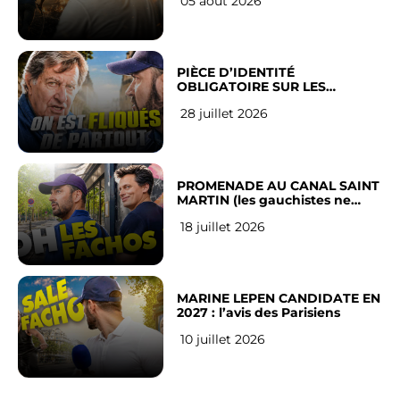
05 août 2026
PIÈCE D’IDENTITÉ
OBLIGATOIRE SUR LES
RÉSEAUX SOCIAUX : l’avis des
28 juillet 2026
Français
PROMENADE AU CANAL SAINT
MARTIN (les gauchistes ne
veulent pas)
18 juillet 2026
MARINE LEPEN CANDIDATE EN
2027 : l’avis des Parisiens
10 juillet 2026