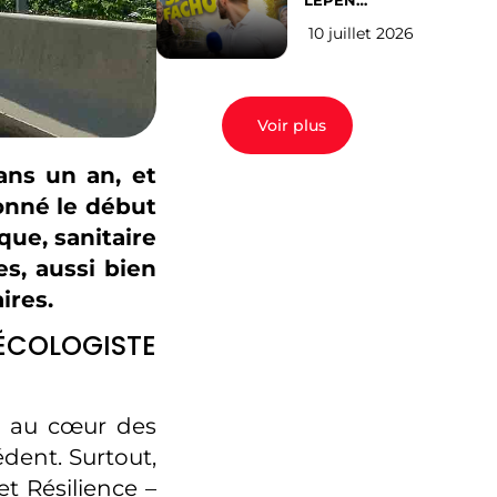
LEPEN
CANDIDATE
10 juillet 2026
EN 2027 : l’avis
des Parisiens
Voir plus
ans un an, et
sonné le début
que, sanitaire
es, aussi bien
ires.
ÉCOLOGISTE
t au cœur des
édent. Surtout,
et Résilience –