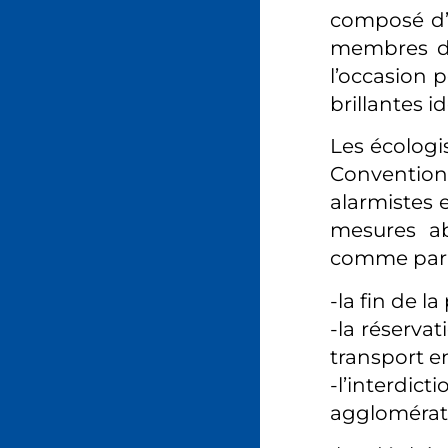
composé d’u
membres de
l’occasion 
brillantes i
Les écologi
Convention
alarmistes 
mesures ab
comme par 
-la fin de l
-la réservat
transport 
-l’interdict
agglomérati