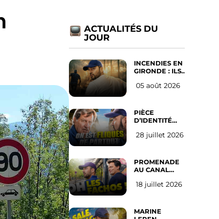
n
ACTUALITÉS DU
JOUR
INCENDIES EN
GIRONDE : ILS
ONT REFUSÉ
05 août 2026
D’ABANDONNER
LEUR VILLE
PIÈCE
D’IDENTITÉ
OBLIGATOIRE
28 juillet 2026
SUR LES
RÉSEAUX
SOCIAUX :
l’avis des
PROMENADE
Français
AU CANAL
SAINT MARTIN
18 juillet 2026
(les gauchistes
ne veulent
pas)
MARINE