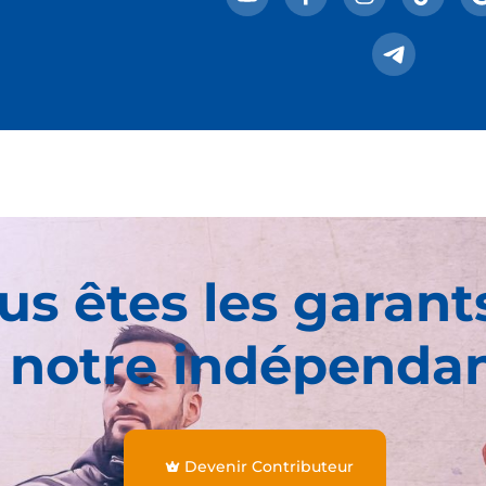
us êtes les garant
 notre indépenda
Devenir Contributeur