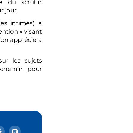
e du scrutin
r jour.
les intimes) a
ention » visant
 (on appréciera
sur les sujets
 chemin pour