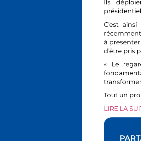
Ils déplo
présidentiel
C’est ainsi
récemment p
à présenter
d’être pris 
« Le regard
fondament
transformer 
Tout un p
LIRE LA SUI
PART