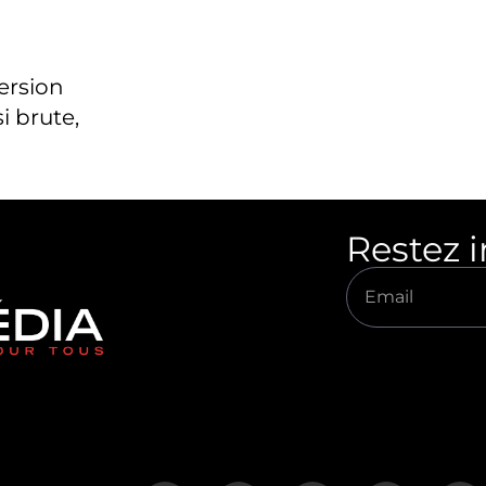
version
i brute,
Restez 