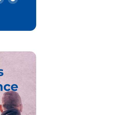
s
nce