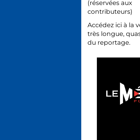
(réservées aux
contributeurs)
Accédez ici à la 
très longue, quas
du reportage.