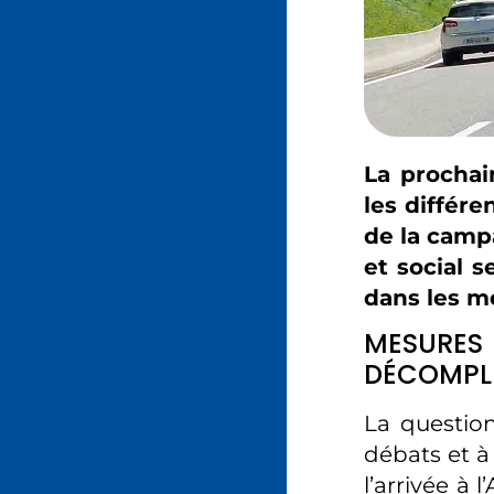
La prochai
les différe
de la campa
et social s
dans les m
MESURES
DÉCOMPL
La questio
débats et à 
l’arrivée à 