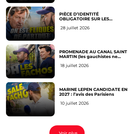
PIÈCE D’IDENTITÉ
OBLIGATOIRE SUR LES
RÉSEAUX SOCIAUX : l’avis des
28 juillet 2026
Français
PROMENADE AU CANAL SAINT
MARTIN (les gauchistes ne
veulent pas)
18 juillet 2026
MARINE LEPEN CANDIDATE EN
2027 : l’avis des Parisiens
10 juillet 2026
Voir plus