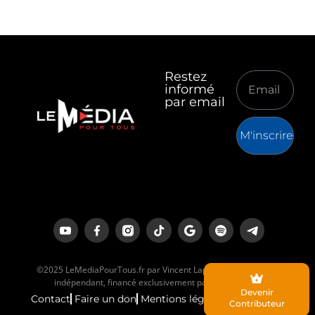
Restez
informé
par email
M'inscrire
©2025 LeMediaPourTous.fr par Vincent Lapierre est un média
indépendant, financé exclusivement par ses lecteurs.
Devenir
Contact
Faire un don
Mentions légales
Contributeur