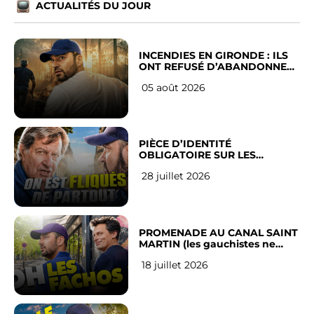
ACTUALITÉS DU JOUR
INCENDIES EN GIRONDE : ILS
ONT REFUSÉ D’ABANDONNER
LEUR VILLE
05 août 2026
PIÈCE D’IDENTITÉ
OBLIGATOIRE SUR LES
RÉSEAUX SOCIAUX : l’avis des
28 juillet 2026
Français
PROMENADE AU CANAL SAINT
MARTIN (les gauchistes ne
veulent pas)
18 juillet 2026