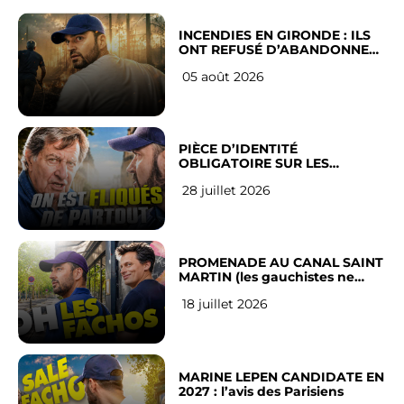
INCENDIES EN GIRONDE : ILS
ONT REFUSÉ D’ABANDONNER
LEUR VILLE
05 août 2026
PIÈCE D’IDENTITÉ
OBLIGATOIRE SUR LES
RÉSEAUX SOCIAUX : l’avis des
28 juillet 2026
Français
PROMENADE AU CANAL SAINT
MARTIN (les gauchistes ne
veulent pas)
18 juillet 2026
MARINE LEPEN CANDIDATE EN
2027 : l’avis des Parisiens