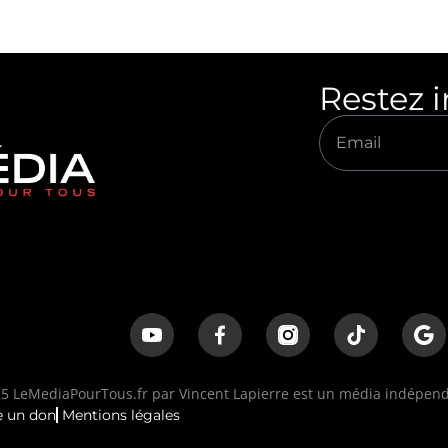
Restez 
 LeMediaPourTous.fr par Vincent Lapierre est un média indépenda
e un don
Mentions légales