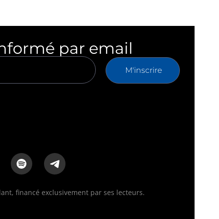
informé par email
M'inscrire
nt, financé exclusivement par ses lecteurs.