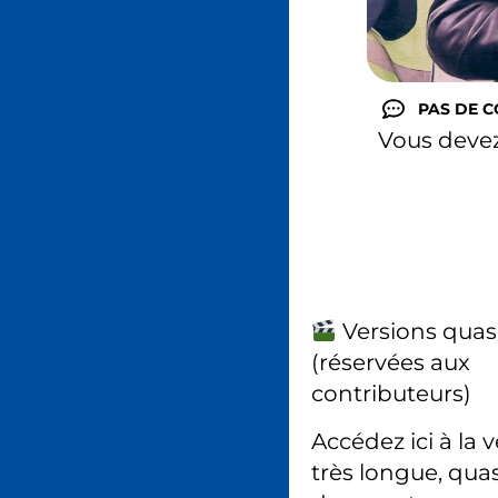
PAS DE 
Vous deve
Versions quas
(réservées aux
contributeurs)
Accédez ici à la 
très longue, quas