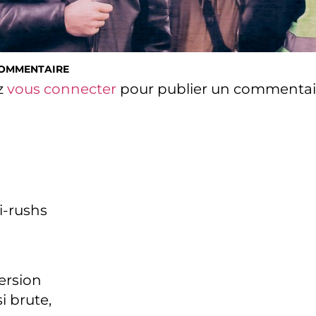
COMMENTAIRE
z
vous connecter
pour publier un commentai
i-rushs
version
i brute,