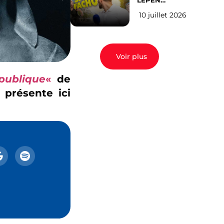
LEPEN
CANDIDATE
10 juillet 2026
EN 2027 : l’avis
des Parisiens
Voir plus
épublique
«
de
 présente ici