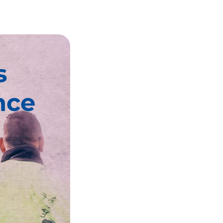
s
nce