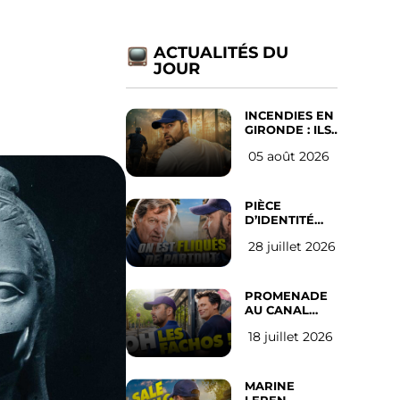
ACTUALITÉS DU
JOUR
INCENDIES EN
GIRONDE : ILS
ONT REFUSÉ
05 août 2026
D’ABANDONNER
LEUR VILLE
PIÈCE
D’IDENTITÉ
OBLIGATOIRE
28 juillet 2026
SUR LES
RÉSEAUX
SOCIAUX :
l’avis des
PROMENADE
Français
AU CANAL
SAINT MARTIN
18 juillet 2026
(les gauchistes
ne veulent
pas)
MARINE