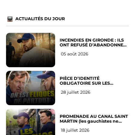
ACTUALITÉS DU JOUR
INCENDIES EN GIRONDE : ILS
ONT REFUSÉ D’ABANDONNER
LEUR VILLE
05 août 2026
PIÈCE D’IDENTITÉ
OBLIGATOIRE SUR LES
RÉSEAUX SOCIAUX : l’avis des
28 juillet 2026
Français
PROMENADE AU CANAL SAINT
MARTIN (les gauchistes ne
veulent pas)
18 juillet 2026