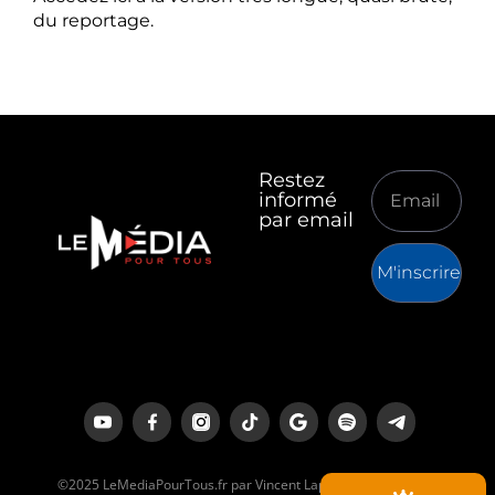
du reportage.
Restez
informé
par email
M'inscrire
©2025 LeMediaPourTous.fr par Vincent Lapierre est un média