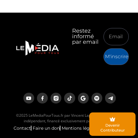
Restez
informé
par email
M'inscrire
©2025 LeMediaPourTous.fr par Vincent Lapierre est un média
indépendant, financé exclusivement par ses lecteurs.
Devenir
Contact
Faire un don
Mentions légales
Contributeur