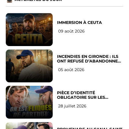
IMMERSION À CEUTA
09 août 2026
INCENDIES EN GIRONDE : ILS
ONT REFUSÉ D’ABANDONNER
LEUR VILLE
05 août 2026
PIÈCE D’IDENTITÉ
OBLIGATOIRE SUR LES
RÉSEAUX SOCIAUX : l’avis des
28 juillet 2026
Français