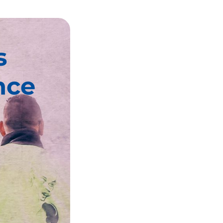
s
nce