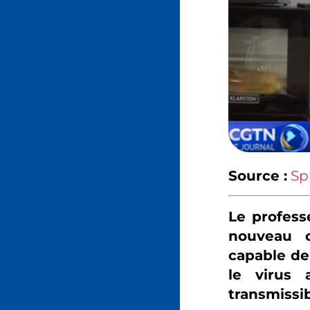
Source :
Sp
Le profess
nouveau c
capable de
le virus 
transmissi