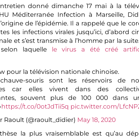
ntretien donné dimanche 17 mai à la télév
U Méditerranée Infection à Marseille, Did
’origine de l’épidémie. Il a rappelé que le cor
s les infections virales jusqu’ici, d’abord c
le et s’est transmise à l’homme par la suite. I
 selon laquelle
le virus a été créé artifi
w pour la télévision nationale chinoise.
chauve-souris sont les réservoirs de n
es car elles vivent dans des collectiv
antes, souvent plus de 100 000 dans
»
https://t.co/0otJdTii5q
pic.twitter.com/LfcNP
r Raoult (@raoult_didier)
May 18, 2020
thèse la plus vraisemblable est qu’au dépar