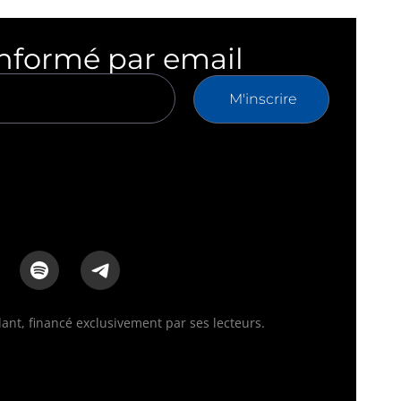
informé par email
M'inscrire
nt, financé exclusivement par ses lecteurs.