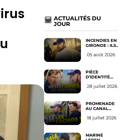
virus
ACTUALITÉS DU
JOUR
du
INCENDIES EN
GIRONDE : ILS
ONT REFUSÉ
05 août 2026
D’ABANDONNER
LEUR VILLE
PIÈCE
D’IDENTITÉ
OBLIGATOIRE
28 juillet 2026
SUR LES
RÉSEAUX
SOCIAUX :
l’avis des
PROMENADE
Français
AU CANAL
SAINT MARTIN
18 juillet 2026
(les gauchistes
ne veulent
pas)
MARINE