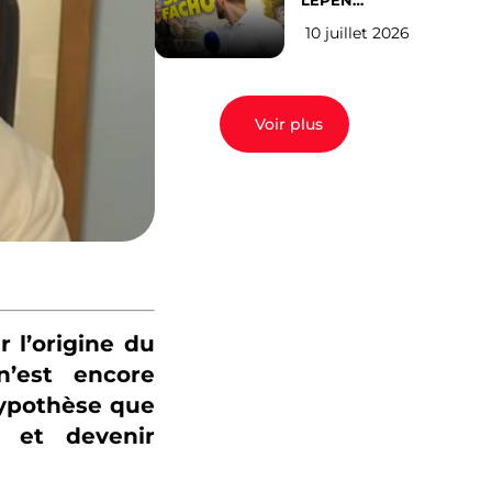
LEPEN
CANDIDATE
10 juillet 2026
EN 2027 : l’avis
des Parisiens
Voir plus
 l’origine du
n’est encore
hypothèse que
e et devenir