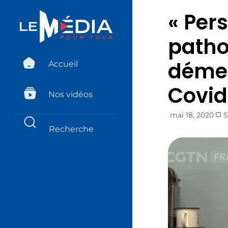
« Pers
patho
démen
Accueil
Covid
Nos vidéos
mai 18, 2020
S