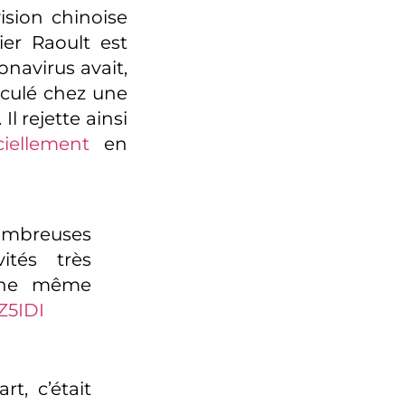
ision chinoise
ier Raoult est
onavirus avait,
irculé chez une
l rejette ainsi
ciellement
en
ombreuses
ités très
 une même
Z5IDI
t, c’était