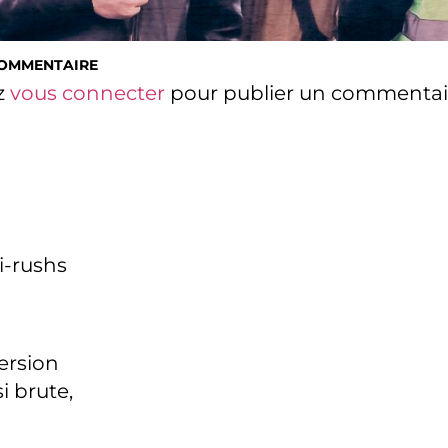
COMMENTAIRE
z
vous connecter
pour publier un commentai
i-rushs
version
i brute,