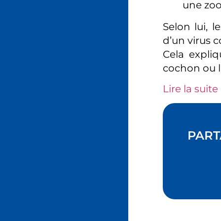
une zoon
Selon lui, l
d’un virus c
Cela expli
cochon ou l
Lire la suite 
PART