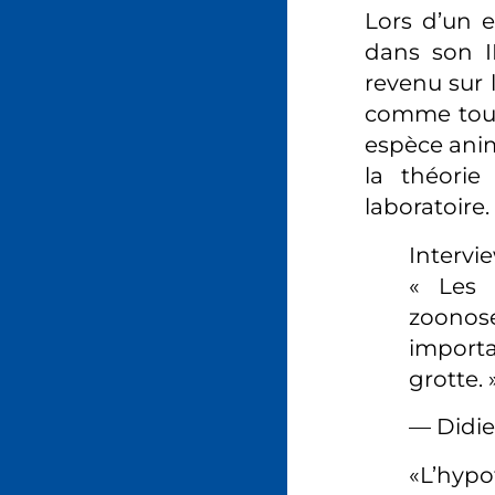
Lors d’un e
dans son IH
revenu sur l
comme toute
espèce anima
la théorie
laboratoire.
Intervie
« Les 
zoonos
import
grotte. 
— Didie
«L’hypo