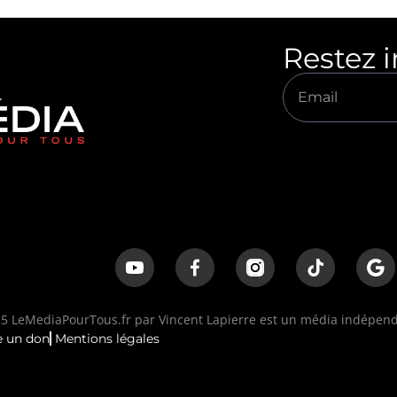
Restez 
 LeMediaPourTous.fr par Vincent Lapierre est un média indépenda
e un don
Mentions légales