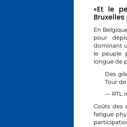
«Et le p
Bruxelles
En Belgique
pour dépl
dominant un
le peuple 
longue de p
Des gil
Tour de
— RTL i
Coûts des d
fatigue phy
participat