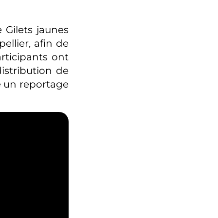
 Gilets jaunes
llier, afin de
articipants ont
istribution de
e un reportage