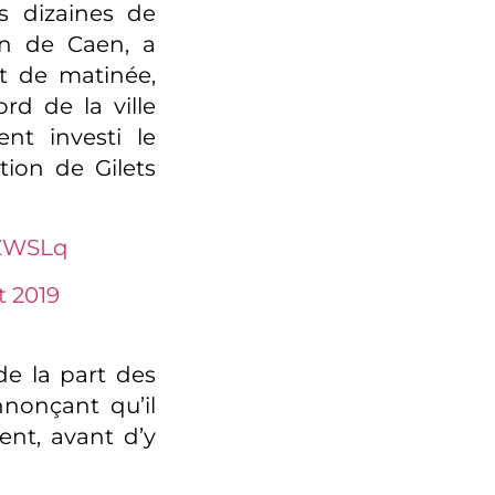
s dizaines de
in de Caen, a
ut de matinée,
rd de la ville
ent investi le
tion de Gilets
AZWSLq
et 2019
de la part des
nnonçant qu’il
ent, avant d’y