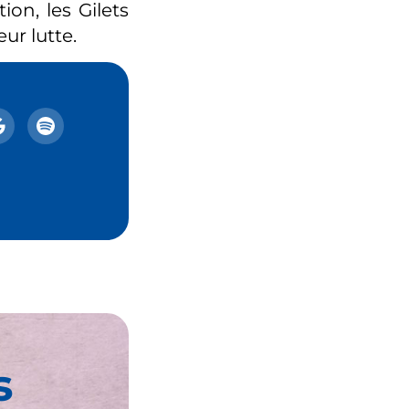
ion, les Gilets
ur lutte.
s