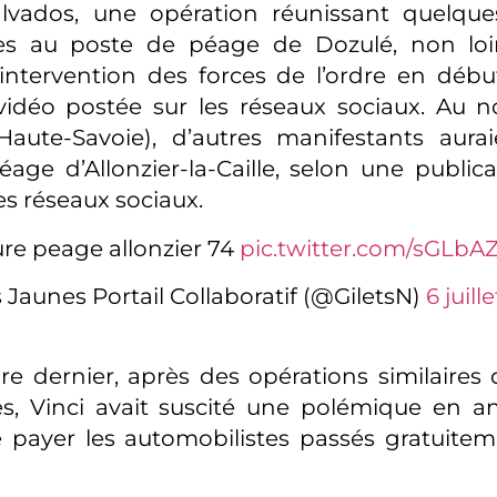
lvados, une opération réunissant quelque
nes au poste de péage de Dozulé, non lo
intervention des forces de l’ordre en déb
idéo postée sur les réseaux sociaux. Au no
aute-Savoie), d’autres manifestants aurai
age d’Allonzier-la-Caille, selon une publica
es réseaux sociaux.
re peage allonzier 74
pic.twitter.com/sGLb
s Jaunes Portail Collaboratif (@GiletsN)
6 juill
 dernier, après des opérations similaires 
es, Vinci avait suscité une polémique en a
re payer les automobilistes passés gratuitem