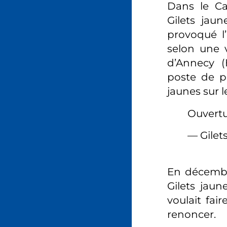
Dans le Ca
Gilets jau
provoqué l’
selon une v
d’Annecy (H
poste de pé
jaunes sur l
Ouvertu
— Gilet
En décembre
Gilets jaun
voulait fai
renoncer.