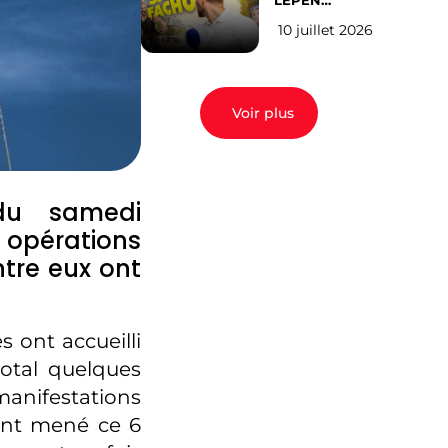
LEPEN
CANDIDATE
10 juillet 2026
EN 2027 : l’avis
des Parisiens
Voir plus
 du samedi
s opérations
ntre eux ont
s ont accueilli
otal quelques
nifestations
ont mené ce 6