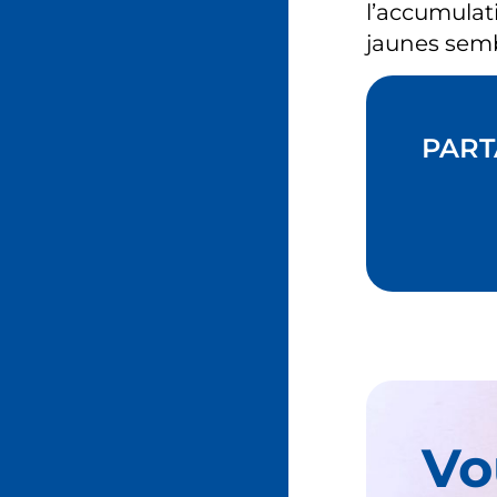
l’accumulat
jaunes semb
PART
Vo