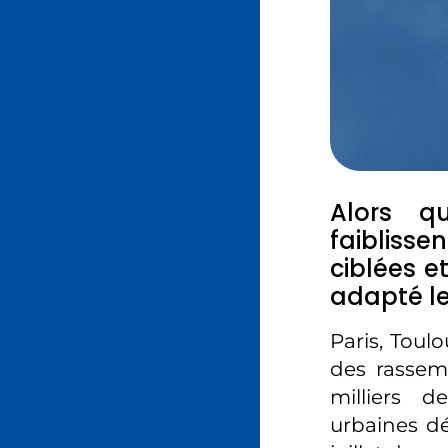
Alors q
faiblisse
ciblées et
adapté le
Paris, Toulo
des rassem
milliers d
urbaines d