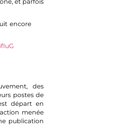
gone, et parfois
uit encore
BfIuG
uvement, des
eurs postes de
’est départ en
l’action menée
e publication