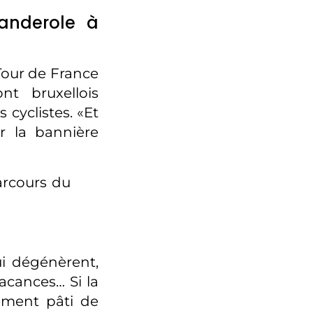
anderole à
Tour de France
t bruxellois
cyclistes. «Et
r la bannière
arcours du
ui dégénèrent,
acances… Si la
ement pâti de