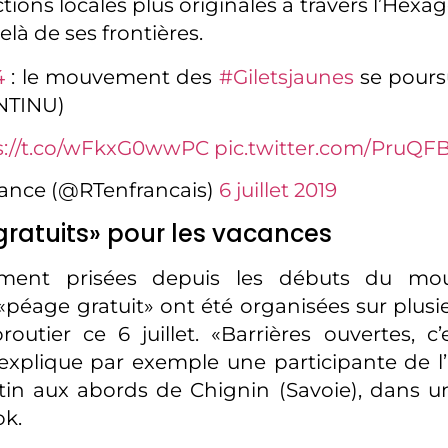
actions locales plus originales à travers l’Hexa
à de ses frontières.
4
: le mouvement des
#Giletsjaunes
se pours
NTINU)
s://t.co/wFkxG0wwPC
pic.twitter.com/PruQF
ance (@RTenfrancais)
6 juillet 2019
ratuits» pour les vacances
rement prisées depuis les débuts du mo
«péage gratuit» ont été organisées sur plusi
outier ce 6 juillet. «Barrières ouvertes, c
explique par exemple une participante de 
in aux abords de Chignin (Savoie), dans un
ok.