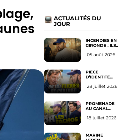
plage,
ACTUALITÉS DU
jaunes
JOUR
INCENDIES EN
GIRONDE : ILS
ONT REFUSÉ
05 août 2026
D’ABANDONNER
LEUR VILLE
PIÈCE
D’IDENTITÉ
OBLIGATOIRE
28 juillet 2026
SUR LES
RÉSEAUX
SOCIAUX :
l’avis des
PROMENADE
Français
AU CANAL
SAINT MARTIN
18 juillet 2026
(les gauchistes
ne veulent
pas)
MARINE