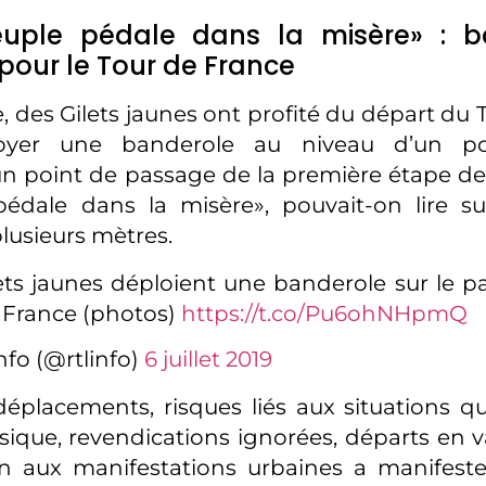
euple pédale dans la misère» : b
 pour le Tour de France
, des Gilets jaunes ont profité du départ du 
oyer une banderole au niveau d’un pon
 point de passage de la première étape des 
pédale dans la misère», pouvait-on lire su
lusieurs mètres.
ets jaunes déploient une banderole sur le p
 France (photos)
https://t.co/Pu6ohNHpmQ
nfo (@rtlinfo)
6 juillet 2019
éplacements, risques liés aux situations q
sique, revendications ignorées, départs en v
ion aux manifestations urbaines a manifest