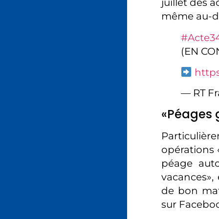
juillet des 
même au-del
#Acte3
(EN CO
http
— RT Fr
«Péages g
Particuliè
opérations 
péage autor
vacances», 
de bon mat
sur Facebo