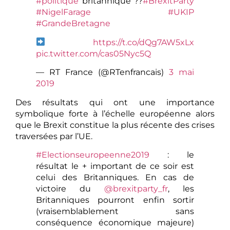
#politique
britannique ??
#BrexitParty
#NigelFarage
#UKIP
#GrandeBretagne
https://t.co/dQg7AW5xLx
pic.twitter.com/cas05Nyc5Q
— RT France (@RTenfrancais)
3 mai
2019
Des résultats qui ont une importance
symbolique forte à l’échelle européenne alors
que le Brexit constitue la plus récente des crises
traversées par l’UE.
#Electionseuropeenne2019
: le
résultat le + important de ce soir est
celui des Britanniques. En cas de
victoire du
@brexitparty_fr
, les
Britanniques pourront enfin sortir
(vraisemblablement sans
conséquence économique majeure)