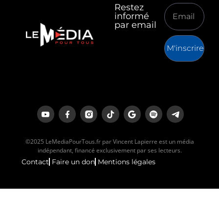
Restez
informé
par email
M'inscrire
©2025 LeMediaPourTous.fr par Vincent Lapierre est un média
indépendant, financé exclusivement par ses lecteurs.
Contact
Faire un don
Mentions légales