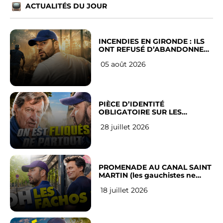
ACTUALITÉS DU JOUR
INCENDIES EN GIRONDE : ILS
ONT REFUSÉ D’ABANDONNER
LEUR VILLE
05 août 2026
PIÈCE D’IDENTITÉ
OBLIGATOIRE SUR LES
RÉSEAUX SOCIAUX : l’avis des
28 juillet 2026
Français
PROMENADE AU CANAL SAINT
MARTIN (les gauchistes ne
veulent pas)
18 juillet 2026