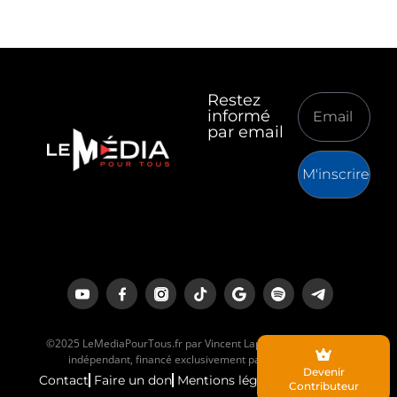
Restez
informé
par email
M'inscrire
©2025 LeMediaPourTous.fr par Vincent Lapierre est un média
indépendant, financé exclusivement par ses lecteurs.
Devenir
Contact
Faire un don
Mentions légales
Contributeur