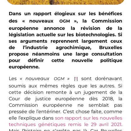
Dans un rapport élogieux sur les bénéfices
des «
nouveaux
», la Commission
OGM
européenne annonce la révision de la
législation actuelle sur les biotechnologies. Si
ses arguments reprennent largement ceux
de l’industrie agrochimique, Bruxelles
propose néanmoins une large consultation
pour définir cette nouvelle politique
européenne.
Les
«
nouveaux
»
sont dorénavant
OGM
[
1
]
soumis aux mêmes règles que les autres. Si
cette décision remonte à un jugement de la
Cour de justice européenne dès 2018, la
Commission européenne ne semblait pas
pressée de l’entériner. C’est chose faite, comme
elle l’explique dans
son rapport sur les nouvelles
techniques génétiques remis le 29 avril 2021
.
Mais l’histoire ne s’arrête pas là. Car Bruxelles