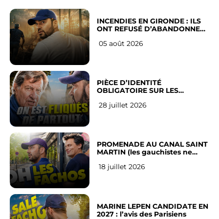
INCENDIES EN GIRONDE : ILS
ONT REFUSÉ D’ABANDONNER
LEUR VILLE
05 août 2026
PIÈCE D’IDENTITÉ
OBLIGATOIRE SUR LES
RÉSEAUX SOCIAUX : l’avis des
28 juillet 2026
Français
PROMENADE AU CANAL SAINT
MARTIN (les gauchistes ne
veulent pas)
18 juillet 2026
MARINE LEPEN CANDIDATE EN
2027 : l’avis des Parisiens