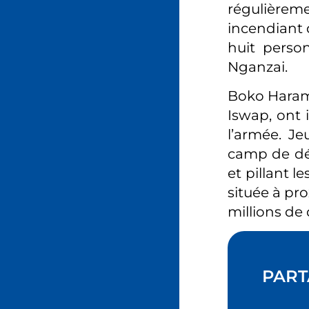
régulièreme
incendiant 
huit person
Nganzai.
Boko Haram 
Iswap, ont i
l’armée. J
camp de dé
et pillant l
située à pro
millions de
PART