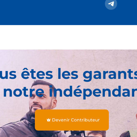
us êtes les garant
 notre indépenda
Devenir Contributeur