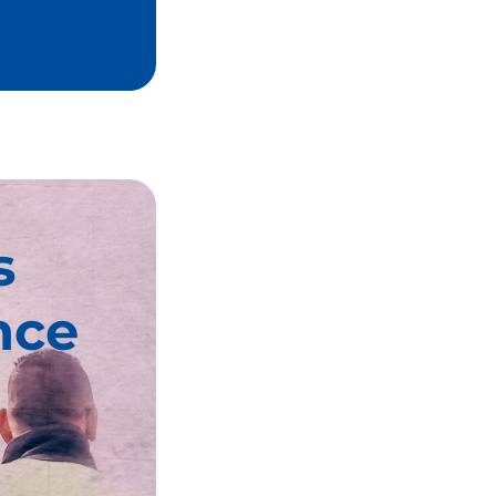
s
nce