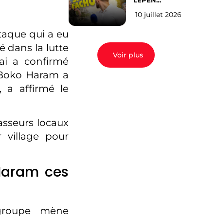
LEPEN
CANDIDATE
10 juillet 2026
EN 2027 : l’avis
des Parisiens
taque qui a eu
é dans la lutte
Voir plus
ai a confirmé
e Boko Haram a
 a affirmé le
asseurs locaux
 village pour
 Haram ces
groupe mène