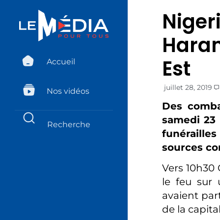
Niger
Haram
Est
Accueil
juillet 28, 2019
Nos vidéos
Des comba
samedi 23 
funéraille
sources co
Vers 10h30 
le feu sur
avaient part
de la capita