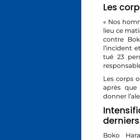
Les corp
« Nos homme
lieu ce mat
contre Bok
l’incident 
tué 23 per
responsabl
Les corps o
après que 
donner l’ale
Intensi
dernier
Boko Hara