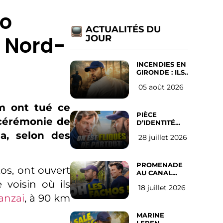
ko
ACTUALITÉS DU
e Nord-
JOUR
INCENDIES EN
GIRONDE : ILS
ONT REFUSÉ
05 août 2026
D’ABANDONNER
LEUR VILLE
m ont tué ce
PIÈCE
 cérémonie de
D’IDENTITÉ
OBLIGATOIRE
ia, selon des
28 juillet 2026
SUR LES
RÉSEAUX
SOCIAUX :
l’avis des
PROMENADE
tos, ont ouvert
Français
AU CANAL
SAINT MARTIN
voisin où ils
18 juillet 2026
(les gauchistes
anzai
, à 90 km
ne veulent
pas)
MARINE