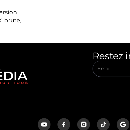
version
i brute,
Restez 