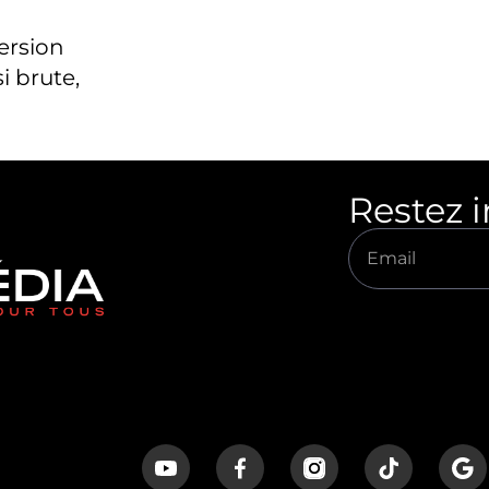
version
i brute,
Restez 