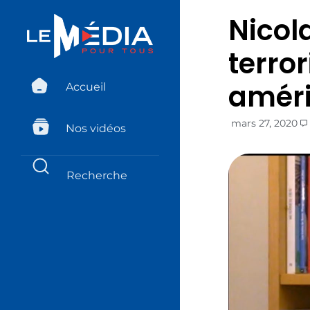
Nicol
terror
améri
Accueil
mars 27, 2020
Nos vidéos