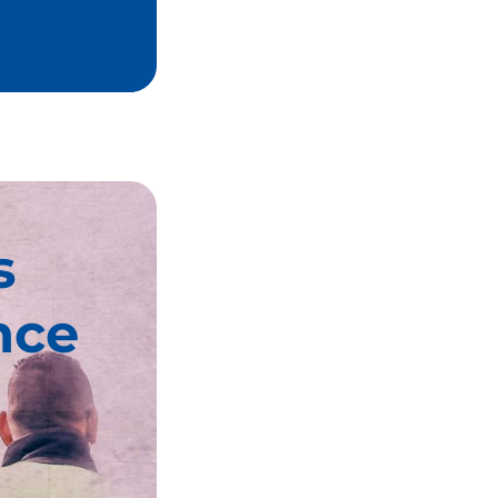
s
nce