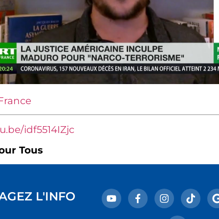
 France
u.be/idf5514IZjc
our Tous
AGEZ L'INFO