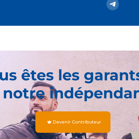
us êtes les garant
 notre indépenda
Devenir Contributeur