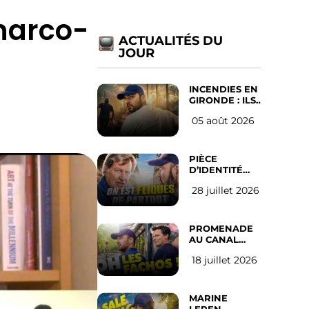
narco-
ACTUALITÉS DU
JOUR
INCENDIES EN
GIRONDE : ILS
ONT REFUSÉ
05 août 2026
D’ABANDONNER
LEUR VILLE
PIÈCE
D’IDENTITÉ
OBLIGATOIRE
28 juillet 2026
SUR LES
RÉSEAUX
SOCIAUX :
l’avis des
PROMENADE
Français
AU CANAL
SAINT MARTIN
18 juillet 2026
(les gauchistes
ne veulent
pas)
MARINE