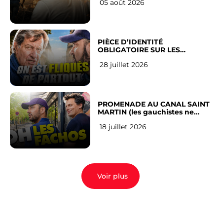
05 août 2026
PIÈCE D’IDENTITÉ
OBLIGATOIRE SUR LES
RÉSEAUX SOCIAUX : l’avis des
28 juillet 2026
Français
PROMENADE AU CANAL SAINT
MARTIN (les gauchistes ne
veulent pas)
18 juillet 2026
Voir plus