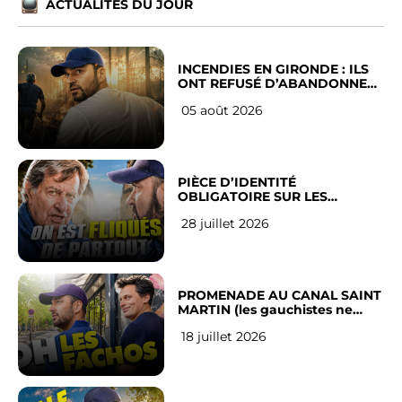
ACTUALITÉS DU JOUR
INCENDIES EN GIRONDE : ILS
ONT REFUSÉ D’ABANDONNER
LEUR VILLE
05 août 2026
PIÈCE D’IDENTITÉ
OBLIGATOIRE SUR LES
RÉSEAUX SOCIAUX : l’avis des
28 juillet 2026
Français
PROMENADE AU CANAL SAINT
MARTIN (les gauchistes ne
veulent pas)
18 juillet 2026