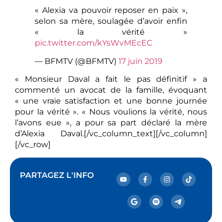
« Alexia va pouvoir reposer en paix »,
selon sa mère, soulagée d’avoir enfin
« la vérité »
pic.twitter.com/kYsWvMEcEC
— BFMTV (@BFMTV)
17 juin 2019
« Monsieur Daval a fait le pas définitif » a
commenté un avocat de la famille, évoquant
« une vraie satisfaction et une bonne journée
pour la vérité ». « Nous voulions la vérité, nous
l’avons eue », a pour sa part déclaré la mère
d’Alexia Daval.[/vc_column_text][/vc_column]
[/vc_row]
PARTAGEZ L'INFO