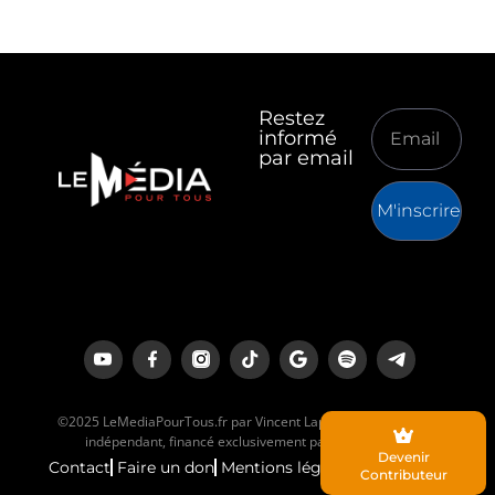
Restez
informé
par email
M'inscrire
©2025 LeMediaPourTous.fr par Vincent Lapierre est un média
indépendant, financé exclusivement par ses lecteurs.
Devenir
Contact
Faire un don
Mentions légales
Contributeur