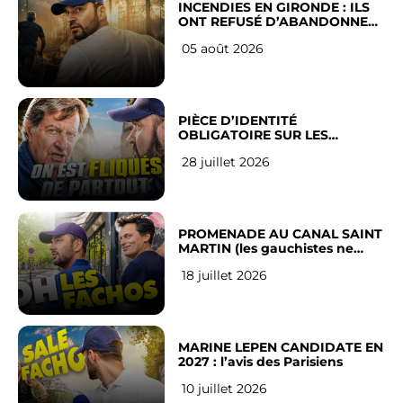
INCENDIES EN GIRONDE : ILS
ONT REFUSÉ D’ABANDONNER
LEUR VILLE
05 août 2026
PIÈCE D’IDENTITÉ
OBLIGATOIRE SUR LES
RÉSEAUX SOCIAUX : l’avis des
28 juillet 2026
Français
PROMENADE AU CANAL SAINT
MARTIN (les gauchistes ne
veulent pas)
18 juillet 2026
MARINE LEPEN CANDIDATE EN
2027 : l’avis des Parisiens
10 juillet 2026