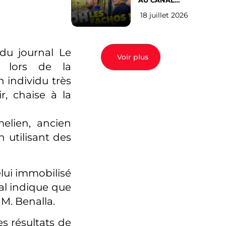
AU CANAL
SAINT MARTIN
18 juillet 2026
(les gauchistes
ne veulent
pas)
 du journal Le
Voir plus
a lors de la
 individu très
, chaise à la
elien, ancien
n utilisant des
elui immobilisé
al indique que
 M. Benalla.
les résultats de