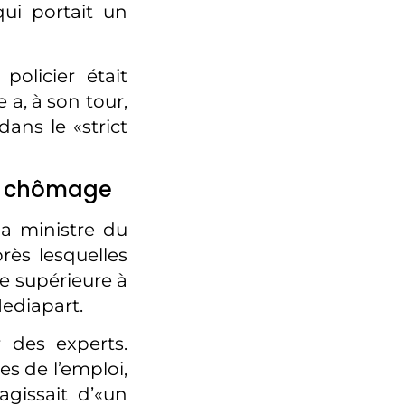
ui portait un
olicier était
a, à son tour,
dans le «strict
ns chômage
la ministre du
rès lesquelles
e supérieure à
Mediapart.
 des experts.
es de l’emploi,
agissait d’«un