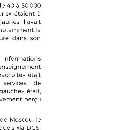
de 40 à 50.000
ions» étaient à
aunes. Il avait
, notamment la
leure dans son
 informations
enseignement
radroite» était
 services de
gauche» était,
uvement perçu
 de Moscou, le
quels «la DGSI