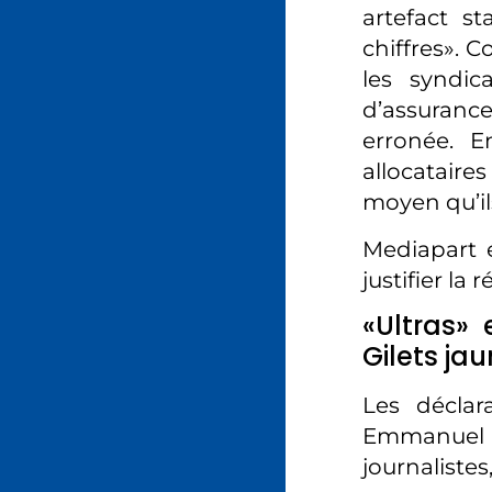
artefact s
chiffres». C
les syndic
d’assuranc
erronée. E
allocataire
moyen qu’il
Mediapart 
justifier l
«Ultras»
Gilets ja
Les déclar
Emmanuel M
journalistes