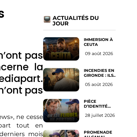
s
ACTUALITÉS DU
JOUR
IMMERSION À
CEUTA
’ont pas
09 août 2026
cerne la
INCENDIES EN
ediapart.
GIRONDE : ILS
ONT REFUSÉ
05 août 2026
D’ABANDONNER
n’ont pas
LEUR VILLE
PIÈCE
D’IDENTITÉ
OBLIGATOIRE
28 juillet 2026
ews», ne cesse
SUR LES
RÉSEAUX
part tout en
SOCIAUX :
l’avis des
PROMENADE
derniers mois
Français