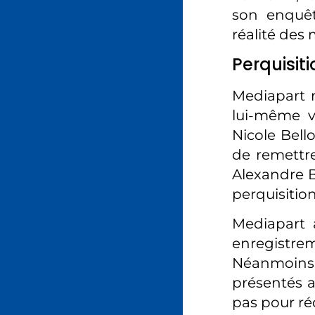
son enquêt
réalité des 
Perquisit
Mediapart 
lui-même vi
Nicole Bell
de remettre
Alexandre B
perquisitio
Mediapart 
enregistreme
Néanmoins, 
présentés a
pas pour ré