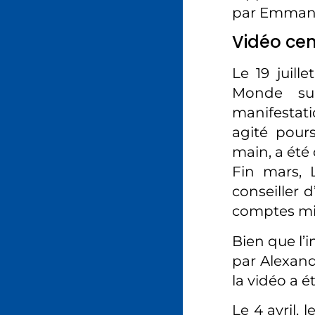
par Emmanu
Vidéo cen
Le 19 juill
Monde sur
manifestati
agité pour
main, a été 
Fin mars, 
conseiller d
comptes mil
Bien que l’
par Alexand
la vidéo a é
Le 4 avril, 