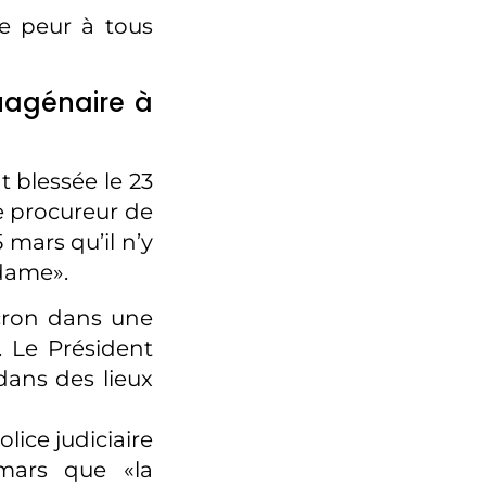
re peur à tous
tuagénaire à
 blessée le 23
le procureur de
 mars qu’il n’y
 dame».
cron dans une
. Le Président
dans des lieux
lice judiciaire
mars que «la