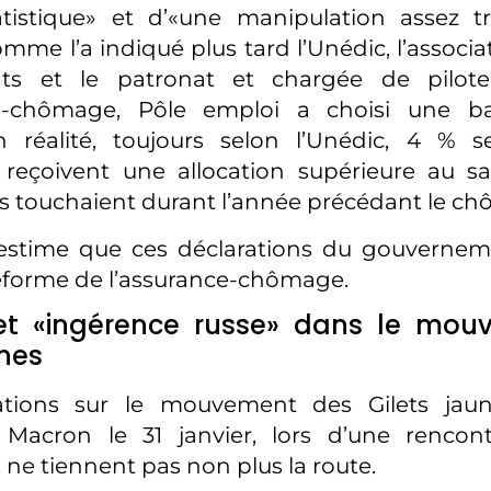
tatistique» et d’«une manipulation assez t
omme l’a indiqué plus tard l’Unédic, l’associ
ats et le patronat et chargée de pilot
e-chômage, Pôle emploi a choisi une ba
n réalité, toujours selon l’Unédic, 4 % 
s reçoivent une allocation supérieure au s
s touchaient durant l’année précédant le c
estime que ces déclarations du gouverneme
a réforme de l’assurance-chômage.
 et «ingérence russe» dans le mo
unes
ations sur le mouvement des Gilets jaun
acron le 31 janvier, lors d’une rencon
, ne tiennent pas non plus la route.