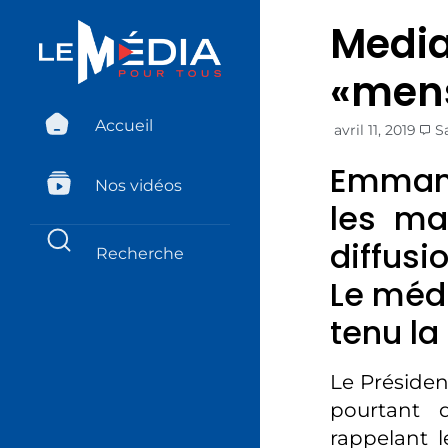
Media
«men
Accueil
avril 11, 2019
S
Emmanu
Nos vidéos
les ma
diffusi
Le médi
tenu la
Le Présiden
pourtant 
rappelant 