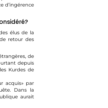
ce d’ingérence
considéré?
 des élus de la
de retour des
 étrangères, de
pourtant depuis
 les Kurdes de
r acquis» par
uête. Dans la
ublique aurait