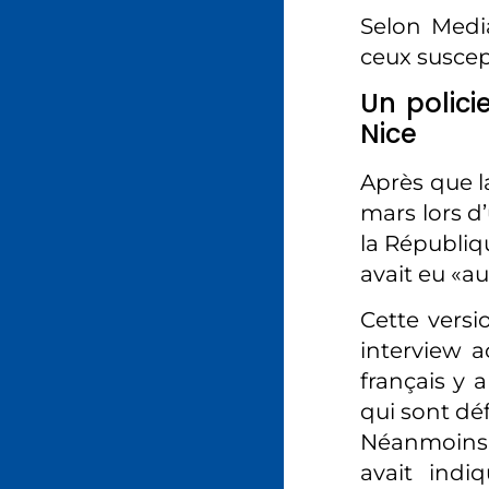
Selon Media
ceux suscept
Un polici
Nice
Après que l
mars lors d
la Républiqu
avait eu «au
Cette vers
interview a
français y 
qui sont dé
Néanmoins, 
avait ind