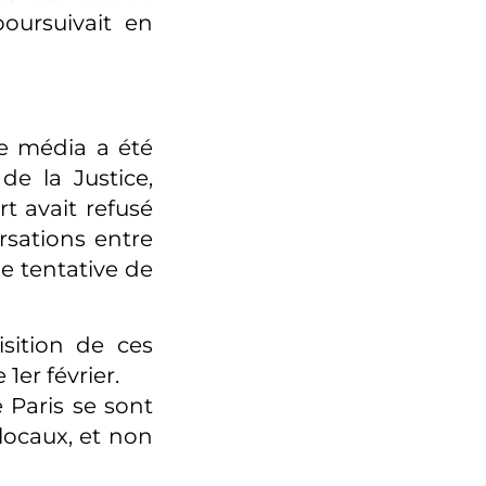
oursuivait en
e média a été
de la Justice,
rt avait refusé
rsations entre
e tentative de
sition de ces
1er février.
 Paris se sont
locaux, et non