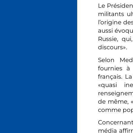
Le Présiden
militants u
l’origine de
aussi évoqu
Russie, qui
discours».
Selon Medi
fournies à
français. L
«quasi in
renseigneme
de même, «
comme popul
Concernant 
média affir