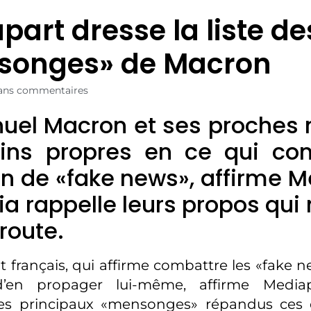
part dresse la liste de
songes» de Macron
ans commentaires
el Macron et ses proches n
ins propres en ce qui con
on de «fake news», affirme M
a rappelle leurs propos qui 
 route.
t français, qui affirme combattre les «fake n
d’en propager lui-même, affirme Media
les principaux «mensonges» répandus ces 