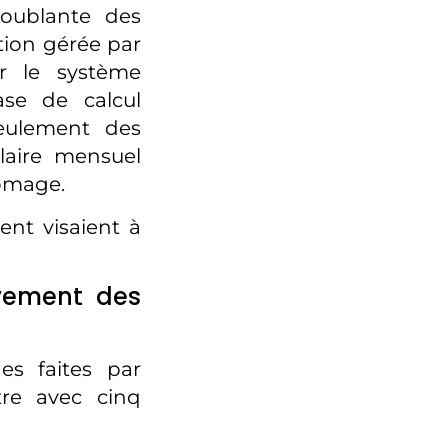
roublante des
ation gérée par
er le système
se de calcul
seulement des
alaire mensuel
hômage.
nt visaient à
uvement des
es faites par
tre avec cinq