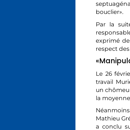
septuagéna
bouclier».
Par la sui
responsable
exprimé des
respect des
«Manipula
Le 26 févri
travail Mur
un chômeur 
la moyenne» 
Néanmoins,
Mathieu Grég
a conclu su