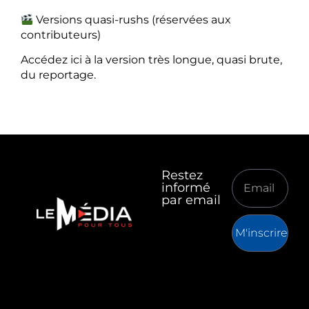
Versions quasi-rushs (réservées aux
contributeurs)
Accédez ici à la version très longue, quasi brute,
du reportage.
Restez
informé
par email
M'inscrire