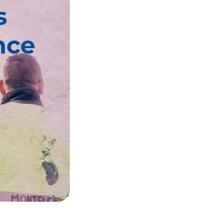
s
nce