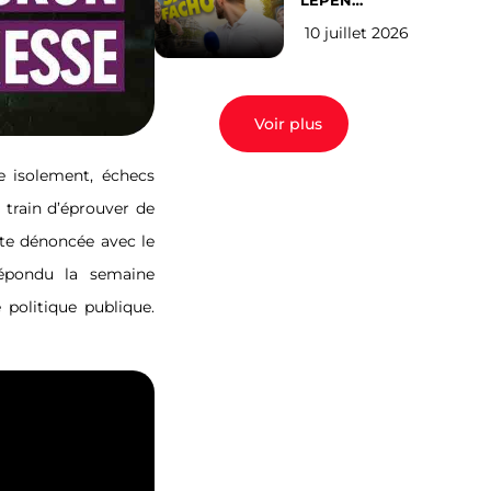
LEPEN
CANDIDATE
10 juillet 2026
EN 2027 : l’avis
des Parisiens
Voir plus
e isolement, échecs
n train d’éprouver de
nte dénoncée avec le
épondu la semaine
e politique publique.