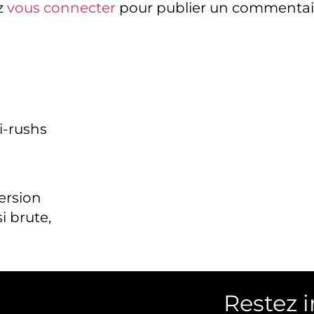
z
vous connecter
pour publier un commentai
i-rushs
version
i brute,
Restez 