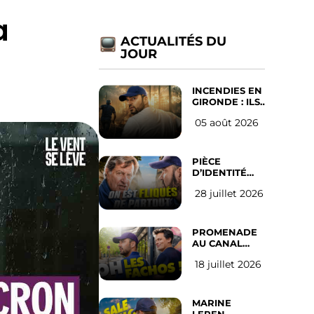
a
ACTUALITÉS DU
JOUR
INCENDIES EN
GIRONDE : ILS
ONT REFUSÉ
05 août 2026
D’ABANDONNER
LEUR VILLE
PIÈCE
D’IDENTITÉ
OBLIGATOIRE
28 juillet 2026
SUR LES
RÉSEAUX
SOCIAUX :
l’avis des
PROMENADE
Français
AU CANAL
SAINT MARTIN
18 juillet 2026
(les gauchistes
ne veulent
pas)
MARINE