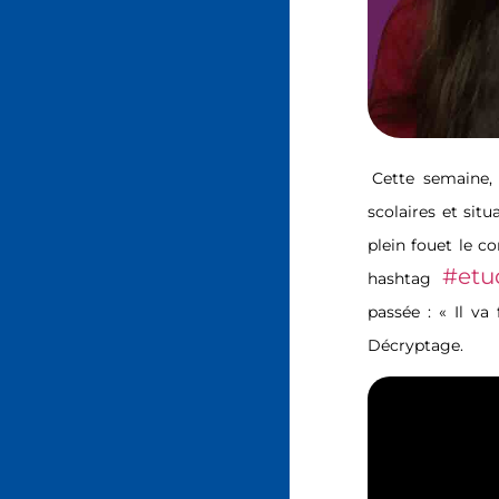
Cette semaine, 
scolaires et sit
plein fouet le c
#etu
hashtag
passée : « Il va 
Décryptage.