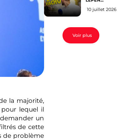
LEPEN
CANDIDATE
10 juillet 2026
EN 2027 : l’avis
des Parisiens
Voir plus
e la majorité,
our lequel il
ui demander un
ltrés de cette
as de problème