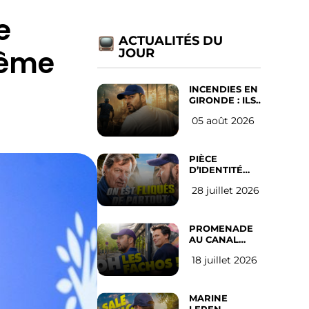
e
ACTUALITÉS DU
même
JOUR
INCENDIES EN
GIRONDE : ILS
ONT REFUSÉ
05 août 2026
D’ABANDONNER
LEUR VILLE
PIÈCE
D’IDENTITÉ
OBLIGATOIRE
28 juillet 2026
SUR LES
RÉSEAUX
SOCIAUX :
l’avis des
PROMENADE
Français
AU CANAL
SAINT MARTIN
18 juillet 2026
(les gauchistes
ne veulent
pas)
MARINE