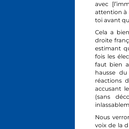
avec [l’imm
attention à
toi avant 
Cela a bien
droite franç
estimant q
fois les él
faut bien a
hausse du 
réactions 
accusant l
(sans déc
inlassablem
Nous verron
voix de la d