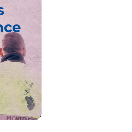
s
nce