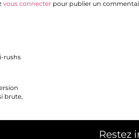
z
vous connecter
pour publier un commentai
i-rushs
version
i brute,
Restez 