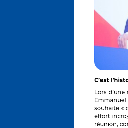
C’est l’hi
Lors d’une 
Emmanuel M
souhaite « 
effort incr
réunion, co