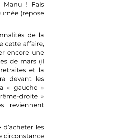
vo Manu ! Fais
ournée (repose
nnalités de la
 cette affaire,
er encore une
es de mars (il
etraites et la
ra devant les
la « gauche »
rême-droite »
s reviennent
e d’acheter les
de circonstance