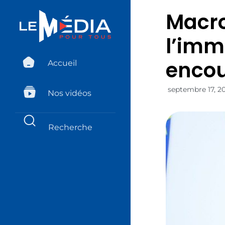
Macro
l’imm
enco
Accueil
septembre 17, 2
Nos vidéos