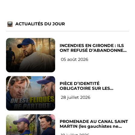
ACTUALITÉS DU JOUR
INCENDIES EN GIRONDE : ILS
ONT REFUSÉ D’ABANDONNER
LEUR VILLE
05 août 2026
PIÈCE D’IDENTITÉ
OBLIGATOIRE SUR LES
RÉSEAUX SOCIAUX : l’avis des
28 juillet 2026
Français
PROMENADE AU CANAL SAINT
MARTIN (les gauchistes ne
veulent pas)